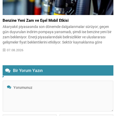
Benzine Yeni Zam ve Eşel Mobil Etkisi
Akaryakıt piyasasında son dönemde dalgalanmalar sürüyor; geçen
gün duyurulan indirim pompaya yansımadı, şimdi ise benzine yeni bir
zam bekleniyor. Enerji piyasalarındaki belirsizlikler ve uluslararası
gelişmeler fiyat beklentilerini etkiliyor. Sektör kaynaklarına göre
benzinin litre fiyatına yaklaşık 1,43 TL zam gelmesi öngörülüyor.
07.08.2026
Ancak eşel mobil uygulaması nedeniyle bu artışın tamamı pompaya
yansımayacak;...
Bir Yorum Yazın