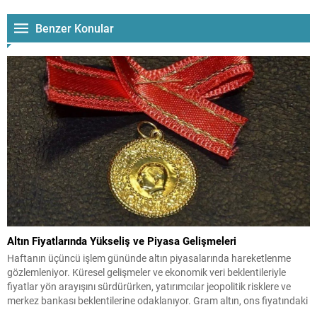
Benzer Konular
Altın Fiyatlarında Yükseliş ve Piyasa Gelişmeleri
Haftanın üçüncü işlem gününde altın piyasalarında hareketlenme
gözlemleniyor. Küresel gelişmeler ve ekonomik veri beklentileriyle
fiyatlar yön arayışını sürdürürken, yatırımcılar jeopolitik risklere ve
merkez bankası beklentilerine odaklanıyor. Gram altın, ons fiyatındaki
artışın etkisiyle alım ağırlıklı bir seyir izliyor; güne önceki kapanışa göre