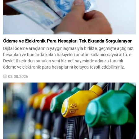
Ödeme ve Elektronik Para Hesapları Tek Ekranda Sorgulanıyor
Dijital ödeme araçlarının yaygınlaşmasıyla birlikte, geçmişte açtığınız
hesapları ve bunlarda kalan bakiyeleri unutan kullanıcı sayısı arttı. e-
Devlet üzerinden sunulan yeni hizmet sayesinde adınıza tanımlı
ödeme ve elektronik para hesaplarını kolayca tespit edebilirsiniz.
Sistem, farklı uygulamalarda yer alan bakiye ve hesap durumlarını tek
02.08.2026
bir listede gösterir; böylece tek tek uygulamalara giriş...