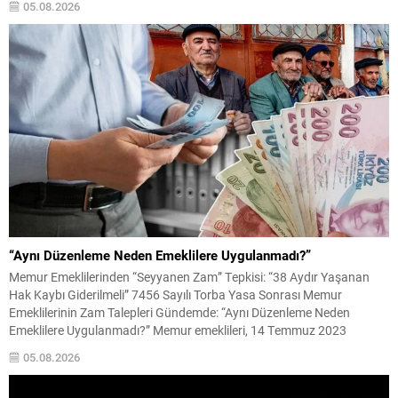
05.08.2026
ciddi oranda yükselişle başladı. Gram ve Ons Altın Gram...
“Aynı Düzenleme Neden Emeklilere Uygulanmadı?”
Memur Emeklilerinden “Seyyanen Zam” Tepkisi: “38 Aydır Yaşanan
Hak Kaybı Giderilmeli” 7456 Sayılı Torba Yasa Sonrası Memur
Emeklilerinin Zam Talepleri Gündemde: “Aynı Düzenleme Neden
Emeklilere Uygulanmadı?” Memur emeklileri, 14 Temmuz 2023
tarihinde yürürlüğe giren 7456 sayılı Torba Kanun ile kamu çalışanları
05.08.2026
ve üst düzey devlet görevlilerine yönelik yapılan maaş
düzenlemelerinin...