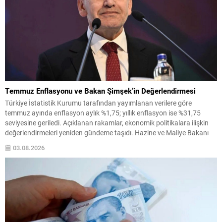
Temmuz Enflasyonu ve Bakan Şimşek’in Değerlendirmesi
Türkiye İstatistik Kurumu tarafından yayımlanan verilere göre
temmuz ayında enflasyon aylık %1,75; yıllık enflasyon ise %31,75
seviyesine geriledi. Açıklanan rakamlar, ekonomik politikalara ilişkin
değerlendirmeleri yeniden gündeme taşıdı. Hazine ve Maliye Bakanı
Mehmet Şimşek, verilerle ilgili olarak sosyal medya hesabından yaptığı
03.08.2026
paylaşımda dezenflasyon sürecinin sürdüğünü vurguladı ve alınan
tedbirlerin etkisine işaret...