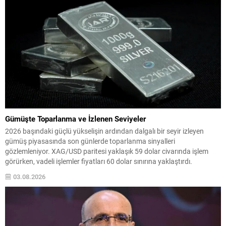
Gümüşte Toparlanma ve İzlenen Seviyeler
2026 başındaki güçlü yükselişin ardından dalgalı bir seyir izleyen
gümüş piyasasında son günlerde toparlanma sinyalleri
gözlemleniyor. XAG/USD paritesi yaklaşık 59 dolar civarında işlem
görürken, vadeli işlemler fiyatları 60 dolar sınırına yaklaştırdı.
Piyasalarda iki yönlü etki öne çıkıyor: jeopolitik risklerin hafiflemesi ve
03.08.2026
finansal koşullardaki yumuşama, kıymetli metallerin cazibesini artırdı.
Jeopolitik ve...