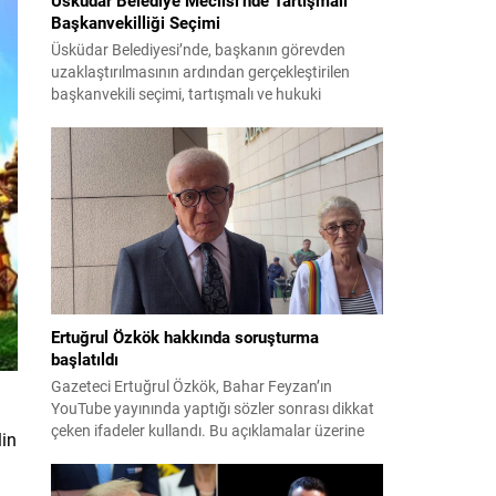
Başkanvekilliği Seçimi
Üsküdar Belediyesi’nde, başkanın görevden
uzaklaştırılmasının ardından gerçekleştirilen
başkanvekili seçimi, tartışmalı ve hukuki
itirazlara konu olacak uygulamalarla gündeme
geldi. Yapılan oylamada usul ve gizlilikle ilgili
ciddi iddialar ortaya atıldı; bazı oyların geçersiz
sayılması ve meclis içindeki yönlendirmeler
kamuoyunda tepkilere yol açtı. Seçim sürecinde
yaşanan gelişmeler, parti grupları arasındaki
gerilimi artırdı. CHP’nin...
Ertuğrul Özkök hakkında soruşturma
başlatıldı
Gazeteci Ertuğrul Özkök, Bahar Feyzan’ın
YouTube yayınında yaptığı sözler sonrası dikkat
çeken ifadeler kullandı. Bu açıklamalar üzerine
lin
İstanbul Cumhuriyet Başsavcılığı tarafından
Özkök hakkında ‘Cumhurbaşkanına hakaret’