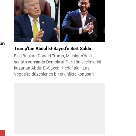
suçundan re’sen soruşturma başlatıldı. Özkök,
hakkındaki soruşturma kapsamında
Çağlayan’daki İstanbul Adalet Sarayı’na giderek
savcılığa ifade verdi. İfadesinin ardından
adliyeden ayrıldığı bildirildi. Programdaki sözleri
ve savunması...
çin
Trump’tan Abdul El‑Sayed’e Sert Saldırı
Eski Başkan Donald Trump, Michigan’daki
senato yarışında Demokrat Parti ön seçimlerini
kazanan Abdul El‑Sayed’i hedef aldı. Las
Vegas’ta düzenlenen bir etkinlikte konuşan
Trump, El‑Sayed’i İsrail ve Yahudi toplumuna
karşı olumsuz duygular taşıyan bir kişi olmakla
suçladı ve onu “komünist” olarak nitelendirdi.
Trump, konuşmasında El‑Sayed’in “Yahudilerden
nefret ettiğini” öne sürerek, bu...