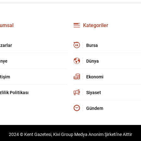
umsal
Kategoriler
zarlar
Bursa
nye
Dünya
etişim
Ekonomi
zlilik Politikası
Siyaset
Gündem
2024 © Kent Gazetesi, Kivi Group Medya Anonim Şirketi'ne Aittir