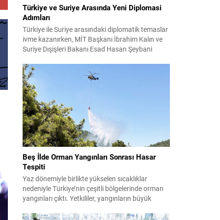
Türkiye ve Suriye Arasında Yeni Diplomasi
Adımları
Türkiye ile Suriye arasındaki diplomatik temaslar
ivme kazanırken, MİT Başkanı İbrahim Kalın ve
Suriye Dışişleri Bakanı Esad Hasan Şeybani
Ankara’da bir araya geldi. Görüşmede iki ülke
arasındaki iş birliği imkanları ve bölgesel istikrar
konuları detaylı şekilde ele alındı. Taraflar, komşu
ülkelerle ilişkilerin güçlendirilmesinin gerekliliği
üzerinde mutabık kaldı; ayrıca Suriye-Lübnan
ilişkilerine...
Beş İlde Orman Yangınları Sonrası Hasar
Tespiti
Yaz dönemiyle birlikte yükselen sıcaklıklar
nedeniyle Türkiye’nin çeşitli bölgelerinde orman
yangınları çıktı. Yetkililer, yangınların büyük
ölçüde kontrol altına alınmasına rağmen riskin
sürmesi nedeniyle vatandaşları dikkatli olmaya