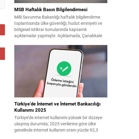
MSB Haftalık Basın Bilgilendirmesi
Milli Savunma Bakanlığı haftalık bilgilendirme
toplantısında ülke güvenliği, hudut emniyeti ve
bölgesel istikrar konularında kapsamlı
açıklamalar yapmıştır. Açıklamada, Çanakkale
Anafartalar Zaferi’nin 111. yıldönümü ile Kıbrıs
ve 1974 harekâtlarına dair şehit ve gaziler
anmaları vurgulanmış; kahraman şehitlerimize
rahmet ve minnet dileği tekrarlanmıştır. Türk
Silahlı Kuvvetleri’nin terörle mücadeledeki
kararlılığı ve hudut güvenliğinde...
Türkiye’de İnternet ve İnternet Bankacılığı
Kullanımı 2025
Türkiye’de internet kullanımı yüksek bir düzeye
ulaşmış durumda; 2025 verilerine göre ülke
genelinde internet kullanım oranı yüzde 92,3
olarak saptandı. Bu yaygınlığın bir sonucu