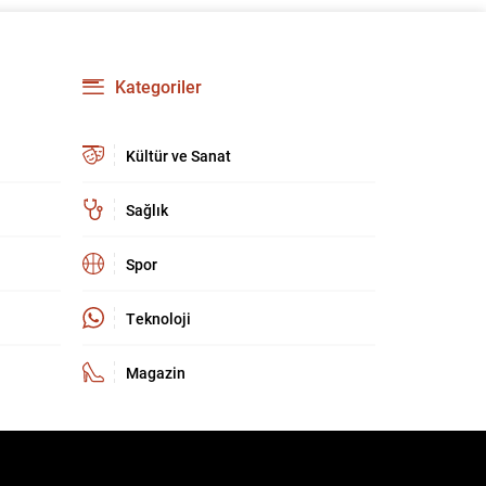
olarak, çevrimiçi bankacılık dahil olmak üzere
dijital hizmetlerin kullanımında belirgin bir artış
gözleniyor. Son yıllarda mobil cihazların ve
bankaların dijital çözümlerinin yaygınlaşması,
Kategoriler
bankacılık işlemlerinin daha hızlı...
Kültür ve Sanat
Sağlık
Spor
Teknoloji
Magazin