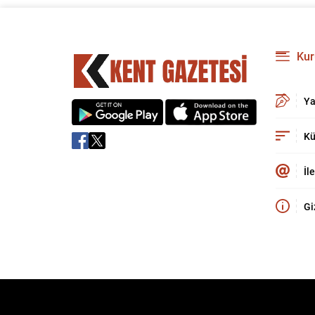
Kur
Ya
Kü
İl
Gi