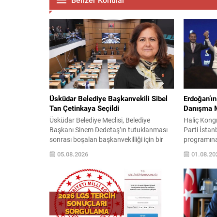
Üsküdar Belediye Başkanvekili Sibel
Erdoğan’ın 
Tan Çetinkaya Seçildi
Danışma Me
Üsküdar Belediye Meclisi, Belediye
Haliç Kong
Başkanı Sinem Dedetaş’ın tutuklanması
Parti İstan
sonrası boşalan başkanvekilliği için bir
programın
araya geldi. Toplantıya Meclis Birinci
Tayyip Erdo
05.08.2026
01.08.20
Başkanvekili Ali Aral başkanlık etti ve
karşısında 
seçim süreci, 5393 sayılı Belediye Kanunu
bulunan Er
hükümlerine göre yürütüldü. Seçimde
gündemleri
CHP Grubu Sibel Tan Çetinkaya’yı, AK
devamında p
Parti ve MHP Grubu ise Dündar Ziya
rozet töreni
Gültekin’i aday gösterdi....
partinin k
vurguladı v