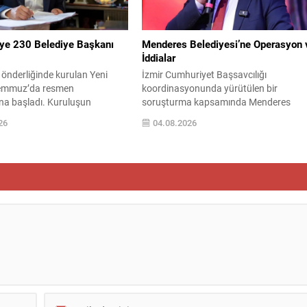
oluştu....
alınmasıyla süreçte...
’ye 230 Belediye Başkanı
Menderes Belediyesi’ne Operasyon 
İddialar
önderliğinde kurulan Yeni
İzmir Cumhuriyet Başsavcılığı
Temmuz’da resmen
koordinasyonunda yürütülen bir
ına başladı. Kuruluşun
soruşturma kapsamında Menderes
sa sürede çok sayıda yerel
Belediyesi’ne düzenlenen operasyonda
26
04.08.2026
artiyi tercih ettiği bildirildi.
çeşitli suçlamalarla 16 kişi hakkında
k PM toplantısında yönetim
gözaltı kararı verildi. Operasyon
illenirken, katılımlar ve
kapsamında belediye binası ve belediye
ündemdeki yerini koruyor.
başkanının konutunda arama yapıldı;
ve sayı 230 belediye başkanının
aralarında belediye başkanı, başkan
ldığı, istifaların devam ettiği
yardımcıları, imar ve şehircilik yetkilileri i
ni Parti...
meclis üyeleri ve personel bulunuyor.
Soruşturmada öne çıkan suçlamalar
arasında...