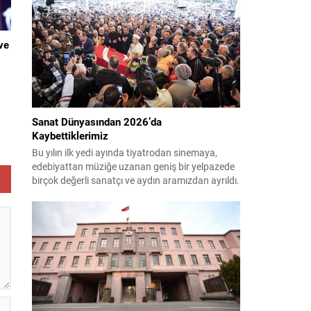
çağırıyor. Çevre, Şehircilik ve İklim Değişikliği
Bakanı Murat Kurum, beş ilde yapılan hasar
tespitlerinin sonuçlarını paylaştı ve etkilenenlerin
ve
yanında olunacağını vurguladı. Kayıtlar ve
tespit...
,
Sanat Dünyasından 2026’da
Kaybettiklerimiz
Bu yılın ilk yedi ayında tiyatrodan sinemaya,
edebiyattan müziğe uzanan geniş bir yelpazede
birçok değerli sanatçı ve aydın aramızdan ayrıldı.
Her biri kendi alanında iz bırakan isimlerin vefatı,
le
kültür ve sanat camiasında derin üzüntü yarattı.
Kaybettiklerimizin anısına, yaşamları boyunca
üretip bıraktıkları eserler ve katkılar yeniden
hatırlanıyor; sanat dünyasının hafızasında
kalıcı...