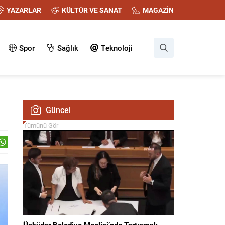
YAZARLAR
KÜLTÜR VE SANAT
MAGAZİN
Spor
Sağlık
Teknoloji
Güncel
Tümünü Gör
Üsküdar Belediye Meclisi’nde Tartışmalı