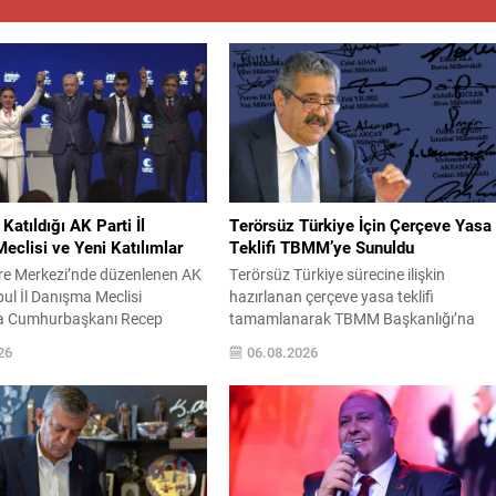
Katıldığı AK Parti İl
Terörsüz Türkiye İçin Çerçeve Yasa
clisi ve Yeni Katılımlar
Teklifi TBMM’ye Sunuldu
re Merkezi’nde düzenlenen AK
Terörsüz Türkiye sürecine ilişkin
bul İl Danışma Meclisi
hazırlanan çerçeve yasa teklifi
a Cumhurbaşkanı Recep
tamamlanarak TBMM Başkanlığı’na
ğan katıldı. Kameraların
sunuldu. Teklif, 360 milletvekilinin
26
06.08.2026
kısa ve net açıklamalarda
imzasını taşıyor ve AK Parti, MHP, DEM
doğan, toplantının önemli
Parti, CHP ile Yeni Yol grubundan
ni paylaştı. Programın
milletvekillerinin desteğiyle hazırlandı.
artinin yeni katılımları için
Çerçeve düzenleme kısa süre içinde
 gerçekleştirildi. Tören,
Adalet Komisyonu’nda görüşülecek ve
adrosunu güçlendiren bu adımı
Genel Kurul gündemine alınması
e katılımcılar arasında sıcak
bekleniyor. Teklifin TBMM’de ele