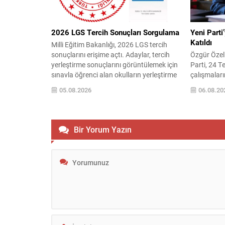
görüntüler 
2026 LGS Tercih Sonuçları Sorgulama
Yeni Parti
Katıldı
Milli Eğitim Bakanlığı, 2026 LGS tercih
sonuçlarını erişime açtı. Adaylar, tercih
Özgür Özel 
yerleştirme sonuçlarını görüntülemek için
Parti, 24 
sınavla öğrenci alan okulların yerleştirme
çalışmalar
sonuçlarını sorgulayabilecek. Sorgulama
ardından kı
05.08.2026
06.08.20
işlemi için adayların TC Kimlik Numarası,
yöneticinin p
Okul Numarası ve Doğum Tarihi (Gün, Ay,
Partinin il
Yıl) bilgilerini ilgili ekrana girerek
kadrosu şek
sonuçlarına ulaşmaları yeterlidir.
istifalar g
Bir Yorum Yazın
Yerleştirme ve Kontenjanlar LGS
Katılımlar 
yerleştirme sonuçlarının...
partiye katı
aktarıldı. Ye