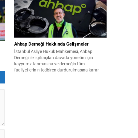
12 maddelik bir çerçeve yasa ile şekillendiriliyor.
Bugün komisyonda görüşülecek olan bu yasa
taslağı,...
Ahbap Derneği Hakkında Gelişmeler
İstanbul Asliye Hukuk Mahkemesi, Ahbap
Derneği ile ilgili açılan davada yönetim için
kayyum atanmasına ve derneğin tüm
faaliyetlerinin tedbiren durdurulmasına karar
verdi. Daha önce mali denetim amaçlı kayyum
kararı verilmiş olup son adım doğrudan yönetime
ilişkin bir tedbir niteliği taşıyor. İstanbul Emniyet
Müdürlüğü Mali Suçlarla Mücadele Şube
Müdürlüğü ve İstanbul...