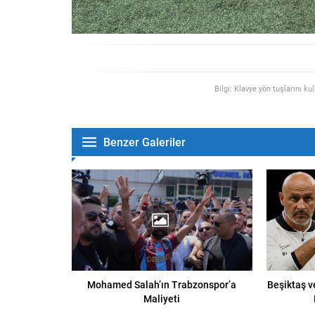
Bilgi: Klavye yön tuşlarını ku
Benzer Galeriler
Mohamed Salah’ın Trabzonspor’a
Beşiktaş v
Maliyeti