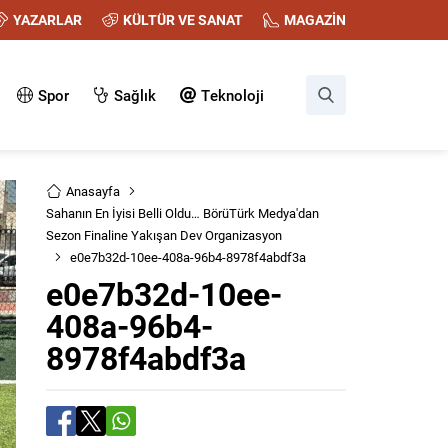
YAZARLAR
KÜLTÜR VE SANAT
MAGAZİN
Spor
Sağlık
Teknoloji
Anasayfa
Sahanın En İyisi Belli Oldu… BörüTürk Medya'dan
Sezon Finaline Yakışan Dev Organizasyon
e0e7b32d-10ee-408a-96b4-8978f4abdf3a
e0e7b32d-10ee-
408a-96b4-
8978f4abdf3a