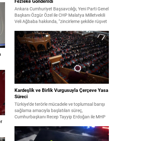
Fezleke Gönderildi
Ankara Cumhuriyet Başsavcılığı, Yeni Parti Genel
Başkanı Özgür Özel ile CHP Malatya Milletvekili
Veli Ağbaba hakkında, “zincirleme şekilde rüşvet
almak” suçlamasıyla düzenlenen fezlekeleri
Adalet Bakanlığı’na sevk etti. Fezlekeler, 31 Mart
2024 yerel seçimleri ve 4-5 Kasım 2023’teki CHP
38. Olağan Kurultayı sürecine ilişkin iddiaları
kapsıyor. Daha önce Antalya ve İstanbul...
a
Kardeşlik ve Birlik Vurgusuyla Çerçeve Yasa
Süreci
Türkiye’de terörle mücadele ve toplumsal barışı
sağlama amacıyla başlatılan süreç,
Cumhurbaşkanı Recep Tayyip Erdoğan ile MHP
er
Lideri Devlet Bahçeli’nin ortak girişimleriyle yeni
bir döneme girdi. Yaklaşık iki yıldır devam eden
çalışmaların ardından şimdi sürecin yasal zemini,