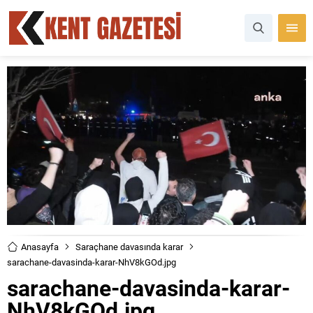
Anasayfa
Saraçhane davasında karar
sarachane-davasinda-karar-NhV8kGOd.jpg
sarachane-davasinda-karar-
NhV8kGOd.jpg