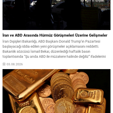
İran ve ABD Arasında Hürmüz Görüşmeleri Üzerine Gelişmeler
İran Dışişleri Bakanlığı, ABD Başkanı Donald Trump’ın Pazartesi
başlayacağı iddia edilen yeni görüşmeler açıklamasını reddetti.
Bakanlık sözcüsü İsmail Bekai, düzenlediği haftalık basın
toplantısında “Şu anda ABD ile müzakere halinde değiliz” ifadelerini
kullandı ve mevcut diplomatik temasların esasen Umman ile Hürmüz
03.08.2026
Boğazı’nın geçiş güvenliğine ilişkin olduğunu belirtti. Hürmüz Boğazı,
çatışmayı sonlandırma...