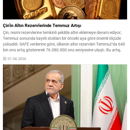
Çin’in Altın Rezervlerinde Temmuz Artışı
Çin, resmi rezervlerine temkinli şekilde altın eklemeye devam ediyor;
Temmuz sonunda kayıtlı stokları bir önceki aya göre önemli ölçüde
yükseldi. SAFE verilerine göre, ülkenin altın rezervleri Temmuz’da 640
bin ons artış göstererek 76.080.000 ons seviyesine ulaştı. Bu artış,
Çin’in aylık alımlarında yıl içinde dikkat çeken bir yükselişi temsil
07.08.2026
ediyor. Temmuz...