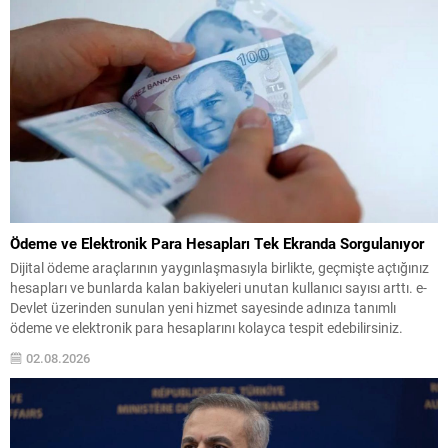
Ödeme ve Elektronik Para Hesapları Tek Ekranda Sorgulanıyor
Dijital ödeme araçlarının yaygınlaşmasıyla birlikte, geçmişte açtığınız
hesapları ve bunlarda kalan bakiyeleri unutan kullanıcı sayısı arttı. e-
Devlet üzerinden sunulan yeni hizmet sayesinde adınıza tanımlı
ödeme ve elektronik para hesaplarını kolayca tespit edebilirsiniz.
Sistem, farklı uygulamalarda yer alan bakiye ve hesap durumlarını tek
02.08.2026
bir listede gösterir; böylece tek tek uygulamalara giriş...