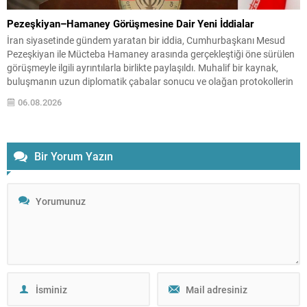
Pezeşkiyan–Hamaney Görüşmesine Dair Yeni İddialar
İran siyasetinde gündem yaratan bir iddia, Cumhurbaşkanı Mesud
Pezeşkiyan ile Mücteba Hamaney arasında gerçekleştiği öne sürülen
görüşmeyle ilgili ayrıntılarla birlikte paylaşıldı. Muhalif bir kaynak,
buluşmanın uzun diplomatik çabalar sonucu ve olağan protokollerin
dışında yapıldığını ileri sürdü. Habere göre görüşme için uzun süre izin
06.08.2026
beklenmiş; izin verildikten sonra da etkinliğin resmi...
Bir Yorum Yazın