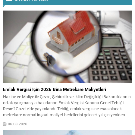
Emlak Vergisi İçin 2026 Bina Metrekare Maliyetleri
Hazine ve Maliye ile Çevre, Şehircilik ve İklim Değişikliği Bakanlıklarının
ortak çalışmasıyla hazırlanan Emlak Vergisi Kanunu Genel Tebliği
Resmî Gazete’de yayımlandı. Tebliğ, emlak vergisine esas olacak
metrekare normal inşaat maliyet bedellerini gelecek yıl için yeniden
belirliyor. Yapılan düzenlemeye göre mesken binaları için metrekare
06.08.2026
maliyetlerinin hem asgari hem de azami sınırları...