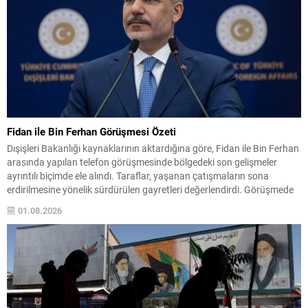
Fidan ile Bin Ferhan Görüşmesi Özeti
Dışişleri Bakanlığı kaynaklarının aktardığına göre, Fidan ile Bin Ferhan
arasında yapılan telefon görüşmesinde bölgedeki son gelişmeler
ayrıntılı biçimde ele alındı. Taraflar, yaşanan çatışmaların sona
erdirilmesine yönelik sürdürülen gayretleri değerlendirdi. Görüşmede
çatışmaların durdurulması ve insani durumun iyileştirilmesine yönelik
01.08.2026
atılabilecek adımlar üzerinde duruldu. Diplomatik kanalların etkin
biçimde kullanılması ve gerekli koordinasyonun sağlanması...