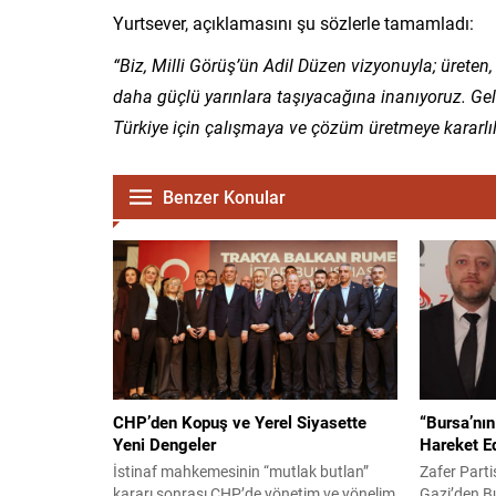
Yurtsever, açıklamasını şu sözlerle tamamladı:
“Biz, Milli Görüş’ün Adil Düzen vizyonuyla; üreten
daha güçlü yarınlara taşıyacağına inanıyoruz. Geli
Türkiye için çalışmaya ve çözüm üretmeye kararlı
Benzer Konular
CHP’den Kopuş ve Yerel Siyasette
“Bursa’nın
Yeni Dengeler
Hareket Ed
İstinaf mahkemesinin “mutlak butlan”
Zafer Parti
kararı sonrası CHP’de yönetim ve yönelim
Gazi’den Bu