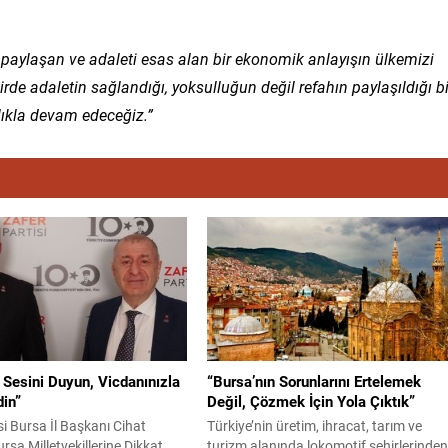
, paylaşan ve adaleti esas alan bir ekonomik anlayışın ülkemizi
rde adaletin sağlandığı, yoksulluğun değil refahın paylaşıldığı bi
lıkla devam edeceğiz.”
 Sesini Duyun, Vicdanınızla
“Bursa’nın Sorunlarını Ertelemek
in”
Değil, Çözmek İçin Yola Çıktık”
si Bursa İl Başkanı Cihat
Türkiye’nin üretim, ihracat, tarım ve
rsa Milletvekillerine Dikkat
turizm alanında lokomotif şehirlerinde