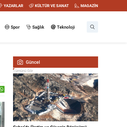
YAZARLAR
KÜLTÜR VE SANAT
MAGAZİN
Spor
Sağlık
Teknoloji
Güncel
Tümünü Gör
Gabar’da Üretim ve Güvenin Dönüşümü