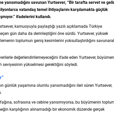
yansımadığını savunan Yurtsever, “Bir tarafta servet ve geli
milyonlarca vatandaş temel ihtiyaçlarını karşılamakta güçlük
şmıyor.” ifadelerini kullandı.
urtsever, kamuoyuyla paylaştığı yazılı açıklamada Türkiye
geçen gün daha da derinleştiğini öne sürdü. Yurtsever, yüksek
ilemenin toplumun geniş kesimlerini yoksullaştırdığını savunara
ilerle değerlendirilemeyeceğini ifade eden Yurtsever, büyümen
 seviyesinin yükselmesi gerektiğini söyledi.
r”
ın günlük yaşamına olumlu yansımadığını ileri süren Yurtsever,
u.
ağına, sofrasına ve cebine yansımıyorsa, bu büyümenin toplu
meğin karşılığının alınamadığı bir ekonomik düzende gerçek