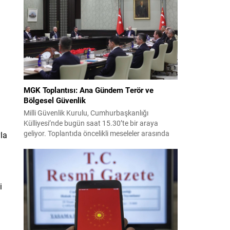
İran ile Umman arasında varılan ve Hürmüz
üzerinden alternatif bir nakliye...
MGK Toplantısı: Ana Gündem Terör ve
Bölgesel Güvenlik
Milli Güvenlik Kurulu, Cumhurbaşkanlığı
Külliyesi’nde bugün saat 15.30’te bir araya
geliyor. Toplantıda öncelikli meseleler arasında
yla
terörle mücadele ve sahadaki son gelişmeler yer
alıyor. Meclis’e sunulan Terörsüz Türkiye Kanun
Teklifi çerçevesinde, örgütün silah bırakma
sürecinin mevcut durumu ve istihbarat raporları
detaylı şekilde değerlendirilecek. Ayrıca,
i
yürütülen operasyonlar ve koordinasyon
mekanizmaları masada olacak....