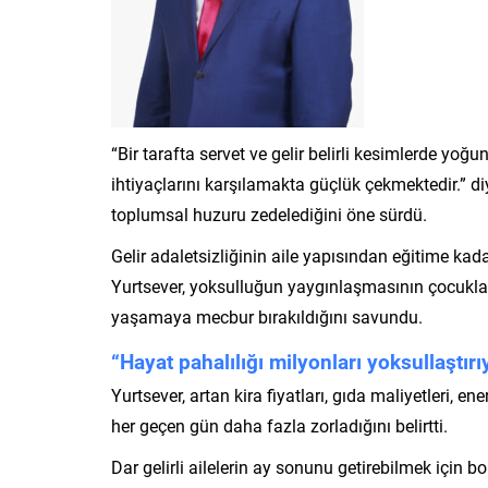
“Bir tarafta servet ve gelir belirli kesimlerde yo
ihtiyaçlarını karşılamakta güçlük çekmektedir.” diy
toplumsal huzuru zedelediğini öne sürdü.
Gelir adaletsizliğinin aile yapısından eğitime k
Yurtsever, yoksulluğun yaygınlaşmasının çocukların
yaşamaya mecbur bırakıldığını savundu.
“Hayat pahalılığı milyonları yoksullaştırı
Yurtsever, artan kira fiyatları, gıda maliyetleri, e
her geçen gün daha fazla zorladığını belirtti.
Dar gelirli ailelerin ay sonunu getirebilmek için 