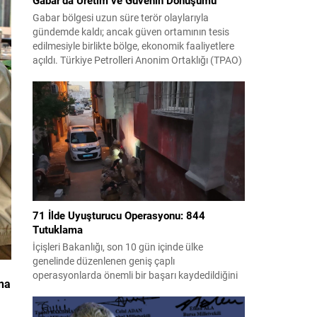
Gabar bölgesi uzun süre terör olaylarıyla
gündemde kaldı; ancak güven ortamının tesis
edilmesiyle birlikte bölge, ekonomik faaliyetlere
açıldı. Türkiye Petrolleri Anonim Ortaklığı (TPAO)
burada rahatça sismik ve sondaj çalışmaları
yürüterek saha potansiyelini değerlendirdi. 2021
yılında Şırnak Gabar’da yapılan çalışmalar
neticesinde Cumhuriyet tarihinin en büyük petrol
keşfi gerçekleştirildi ve üretime alınan...
71 İlde Uyuşturucu Operasyonu: 844
Tutuklama
İçişleri Bakanlığı, son 10 gün içinde ülke
genelinde düzenlenen geniş çaplı
operasyonlarda önemli bir başarı kaydedildiğini
ına
açıkladı. Operasyonlarda çok sayıda uyuşturucu
madde ele geçirilirken, yüzlerce şüpheli gözaltına