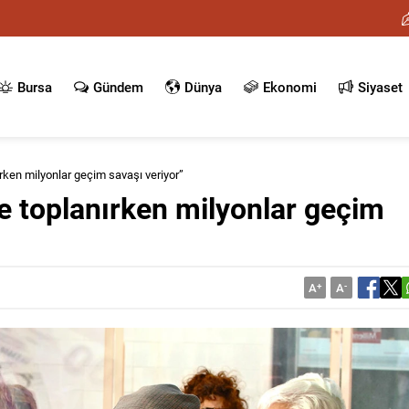
Bursa
Gündem
Dünya
Ekonomi
Siyaset
ırken milyonlar geçim savaşı veriyor”
de toplanırken milyonlar geçim
A
+
A
-