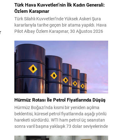
Türk Hava Kuvvetleri’nin İlk Kadın Generali:
Özlem Karapınar
Türk Silahlı Kuvvetleri’nde Yüksek Askeri Şura
kararlarıyla tarihe geçen bir atama yapıldı. Hava
Pilot Albay Özlem Karapınar, 30 Ağustos 2026
r
itibarıyla tuğgeneral rütbesine yükselerek Türk
Hava Kuvvetleri’nde general rütbesine erişen ilk
kadın subay oldu. Bu terfi, kadınların askeri
komuta kademelerindeki temsiliyetinin
güçlenmesi açısından önemli bir işaret niteliği
taşıyor. YAŞ toplantısında...
Hürmüz Rotası İle Petrol Fiyatlarında Düşüş
Hürmüz Boğazı’nda kısmi bir yeniden açılma
beklentisi, küresel petrol fiyatlarında aşağı yönlü
hareketi sürdürdü. WTI ham petrol üç seanstan
sonra varil başına yaklaşık 73 dolar seviyelerinde
işlem görürken, Türkiye piyasalarının takip ettiği
Brent petrol ise yaklaşık 78 dolar civarındaydı.