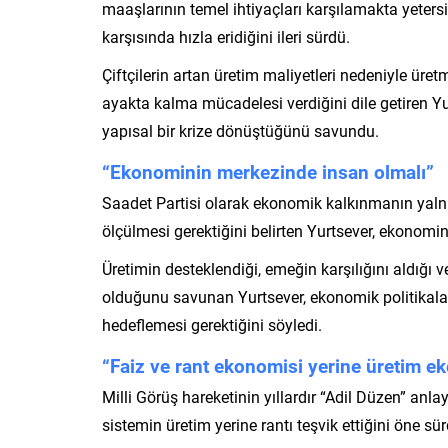
maaşlarının temel ihtiyaçları karşılamakta yetersiz
karşısında hızla eridiğini ileri sürdü.
Çiftçilerin artan üretim maliyetleri nedeniyle üre
ayakta kalma mücadelesi verdiğini dile getiren Yu
yapısal bir krize dönüştüğünü savundu.
“Ekonominin merkezinde insan olmalı”
Saadet Partisi olarak ekonomik kalkınmanın yaln
ölçülmesi gerektiğini belirten Yurtsever, ekonomini
Üretimin desteklendiği, emeğin karşılığını aldığ
olduğunu savunan Yurtsever, ekonomik politikalar
hedeflemesi gerektiğini söyledi.
“Faiz ve rant ekonomisi yerine üretim e
Milli Görüş hareketinin yıllardır “Adil Düzen” an
sistemin üretim yerine rantı teşvik ettiğini öne sü