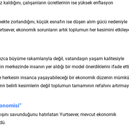
 kaldığını, çalışanların ücretlerinin ise yüksek enflasyon
tmekte zorlandığını, küçük esnafın ise düşen alım gücü nedeniyle
rtsever, ekonomik sorunların artık toplumun her kesimini etkiley
ızca büyüme rakamlarıyla değil, vatandaşın yaşam kalitesiyle
n merkezinde insanın yer aldığı bir model önerdiklerini ifade etti
ı ve herkesin insanca yaşayabileceği bir ekonomik düzenin mümk
ın belirli kesimlerin değil toplumun tamamının refahını artırmay
konomisi”
layışını savunduğunu hatırlatan Yurtsever, mevcut ekonomik
rdü.