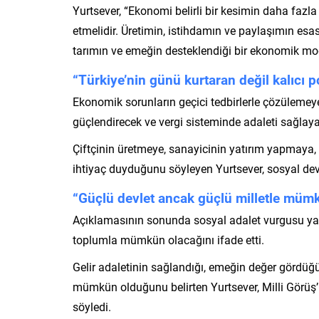
Yurtsever, “Ekonomi belirli bir kesimin daha fazl
etmelidir. Üretimin, istihdamın ve paylaşımın esas 
tarımın ve emeğin desteklendiği bir ekonomik model
“Türkiye’nin günü kurtaran değil kalıcı po
Ekonomik sorunların geçici tedbirlerle çözülemeye
güçlendirecek ve vergi sisteminde adaleti sağlayac
Çiftçinin üretmeye, sanayicinin yatırım yapmaya
ihtiyaç duyduğunu söyleyen Yurtsever, sosyal devle
“Güçlü devlet ancak güçlü milletle müm
Açıklamasının sonunda sosyal adalet vurgusu yap
toplumla mümkün olacağını ifade etti.
Gelir adaletinin sağlandığı, emeğin değer gördüğü v
mümkün olduğunu belirten Yurtsever, Milli Görü
söyledi.