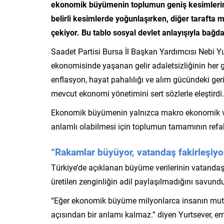
ekonomik büyümenin toplumun geniş kesimlerine 
belirli kesimlerde yoğunlaşırken, diğer tarafta 
çekiyor. Bu tablo sosyal devlet anlayışıyla bağda
Saadet Partisi Bursa İl Başkan Yardımcısı Nebi Y
ekonomisinde yaşanan gelir adaletsizliğinin her 
enflasyon, hayat pahalılığı ve alım gücündeki ger
mevcut ekonomi yönetimini sert sözlerle eleştirdi.
Ekonomik büyümenin yalnızca makro ekonomik ver
anlamlı olabilmesi için toplumun tamamının refah
“Rakamlar büyüyor, vatandaş fakirleşiyo
Türkiye’de açıklanan büyüme verilerinin vatandaş
üretilen zenginliğin adil paylaşılmadığını savund
“Eğer ekonomik büyüme milyonlarca insanın mutf
açısından bir anlamı kalmaz.” diyen Yurtsever, e