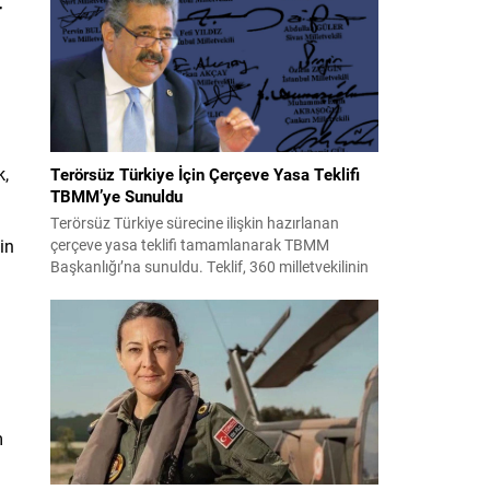
alındı. Emniyet Genel Müdürlüğü Narkotik
r
Suçlarla Mücadele Başkanlığı ile Cumhuriyet
Başsavcılıkları koordinasyonunda yürütülen
çalışmalarda, 71 ilde uyuşturucu ticareti
yapanlara yönelik eş zamanlı müdahaleler...
k,
Terörsüz Türkiye İçin Çerçeve Yasa Teklifi
TBMM’ye Sunuldu
Terörsüz Türkiye sürecine ilişkin hazırlanan
in
çerçeve yasa teklifi tamamlanarak TBMM
Başkanlığı’na sunuldu. Teklif, 360 milletvekilinin
imzasını taşıyor ve AK Parti, MHP, DEM Parti,
CHP ile Yeni Yol grubundan milletvekillerinin
desteğiyle hazırlandı. Çerçeve düzenleme kısa
süre içinde Adalet Komisyonu’nda görüşülecek
ve Genel Kurul gündemine alınması bekleniyor.
Teklifin TBMM’de ele alınmasıyla süreçte...
m