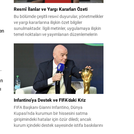
Resmî İlanlar ve Yargı Kararları Özeti
Bu bölümde çeşitli resmî duyurular, yönetmelikler
ve yargı kararlarına ilişkin özet bilgiler
sunulmaktadır. İlgili metinler, uygulamaya ilişkin
en
temel noktaları ve yayımlanan düzenlemelerin
kısa açıklamalarını içerir. Aşağıdaki içerik, farklı
kategorilerdeki kararların ve ilânların kolay
okunur biçimde düzenlenmiş hâlidir. Önemli
başlıklar kalın ve altı çizili şekilde vurgulanmıştır;
böylece dikkat çeken maddeler çabuk...
.
ün
ı
Infantino’ya Destek ve FIFA’daki Kriz
FIFA Başkanı Gianni Infantino, Dünya
Kupası’nda kurumun bir hissesini satma
girişimindeki hatalar için özür diledi; ancak
kurum içindeki destek sayesinde istifa baskılarını
şimdilik savuşturabildi. Fas’ta yapılan uzun kriz