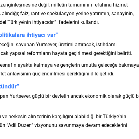
a zenginleşmesine değil, milletin tamamının refahına hizmet
alındığı; faiz, rant ve spekülasyon yerine yatırımın, sanayinin,
 Türkiye’nin ihtiyacıdır.” ifadelerini kullandı.
litikalara ihtiyacı var”
ceğini savunan Yurtsever, üretimi artıracak, istihdamı
ak yapısal reformların hayata geçirilmesi gerektiğini belirtti.
, esnafın ayakta kalmaya ve gençlerin umutla geleceğe bakmaya
t anlayışının güçlendirilmesi gerektiğini dile getirdi.
kündür”
an Yurtsever, güçlü bir devletin ancak ekonomik olarak güçlü b
e herkesin alın terinin karşılığını alabildiği bir Türkiye’nin
ş’ün “Adil Düzen” vizyonunu savunmaya devam edeceklerini