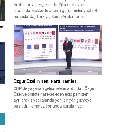
Arabistan’a gerçekleştirdiği resmi ziyaret
sırasında Mekke’de önemli görüşmeler yaptı. Bu
temaslarda, Türkiye, Suudi Arabistan ve
Pakistan arasında savunma alanında yeni bir iş
am
birliği çerçevesi oluşturuldu. Ziyaretin en somut
çıktısı, üç ülkenin imza attığı Mekke Ortak
Savunma Anlaşması oldu. Anlaşma; ortak
güvenlik yaklaşımıyla bölgesel barış, istikrar...
Özgür Özel’in Yeni Parti Hamlesi
CHP’de yaşanan gelişmelerin ardından Özgür
Özel ve birlikte hareket eden ekip partiden
ayrılarak siyasi alanda yeni bir yön çizmeye
başladı. Temmuz sonunda kurulan ve
kamuoyunda “Yeni Parti” olarak anılan oluşum,
kısa sürede muhalif medyanın gündemine girdi.
Kuruluşun hemen ardından bazı anket sonuçları
kamuoyuna yansıyınca, partinin tabanda karşılık