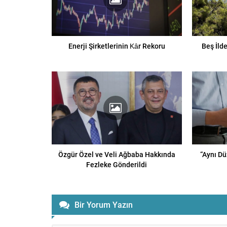
Enerji Şirketlerinin Kâr Rekoru
Beş İld
Özgür Özel ve Veli Ağbaba Hakkında
“Aynı D
Fezleke Gönderildi
Bir Yorum Yazın