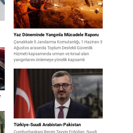
Yaz Döneminde Yangınla Mücadele Raporu
Çanakkale İl Jandarma Komutanlığı, 1 Haziran-3
Ağustos arasında Toplum Destekli Güvenlik
Hizmeti kapsamında orman ve kırsal alan
yangınlarını önlemeye yönelik kapsamlı
bilgilendirme çalışmaları yürüttü. On iki ilçede
görev yapan 178 tim ve 742 personel, sahada
aktif olarak halkı bilinçlendirdi ve denetim
faaliyetleri gerçekleştirdi. Faaliyetler esnasında
bin 315 biçerdöver ve balya...
r
Türkiye-Suudi Arabistan-Pakistan
Cumhurbaşkanı Recep Tayyip Erdoğan, Suudi