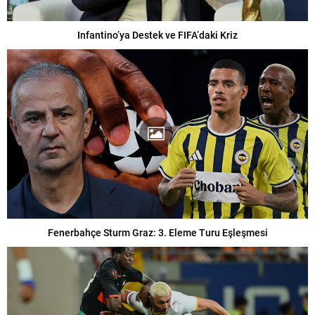
Infantino’ya Destek ve FIFA’daki Kriz
Fenerbahçe Sturm Graz: 3. Eleme Turu Eşleşmesi