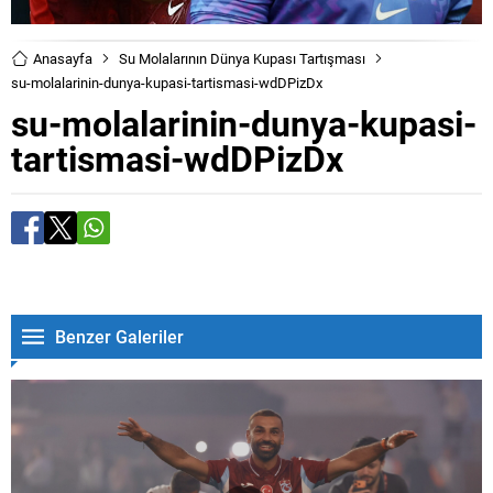
Anasayfa
Su Molalarının Dünya Kupası Tartışması
su-molalarinin-dunya-kupasi-tartismasi-wdDPizDx
su-molalarinin-dunya-kupasi-
tartismasi-wdDPizDx
Benzer Galeriler