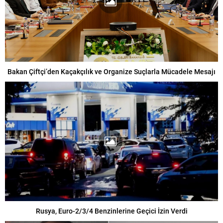
Bakan Çiftçi’den Kaçakçılık ve Organize Suçlarla Mücadele Mesajı
Rusya, Euro-2/3/4 Benzinlerine Geçici İzin Verdi