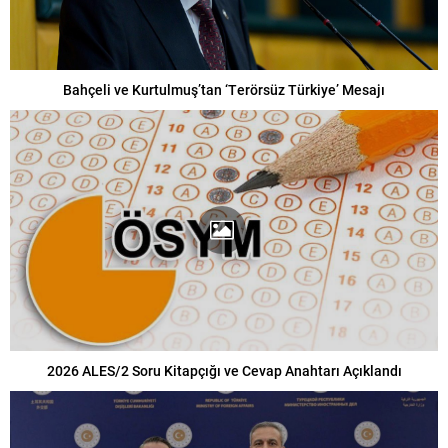
Bahçeli ve Kurtulmuş’tan ‘Terörsüz Türkiye’ Mesajı
2026 ALES/2 Soru Kitapçığı ve Cevap Anahtarı Açıklandı