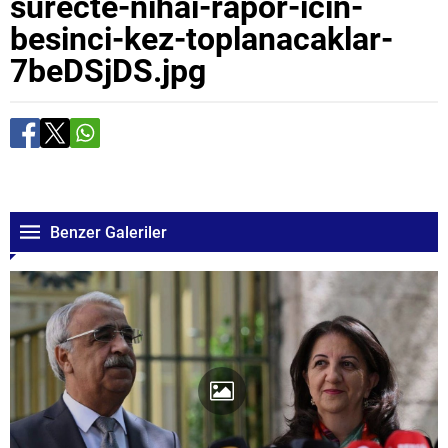
surecte-nihai-rapor-icin-
besinci-kez-toplanacaklar-
7beDSjDS.jpg
Benzer Galeriler