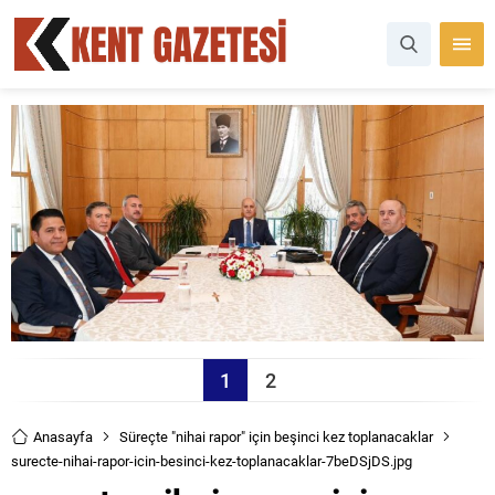
1
2
Anasayfa
Süreçte "nihai rapor" için beşinci kez toplanacaklar
surecte-nihai-rapor-icin-besinci-kez-toplanacaklar-7beDSjDS.jpg