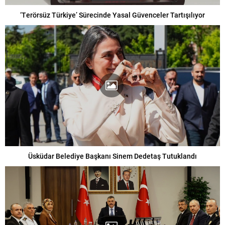
‘Terörsüz Türkiye’ Sürecinde Yasal Güvenceler Tartışılıyor
Üsküdar Belediye Başkanı Sinem Dedetaş Tutuklandı