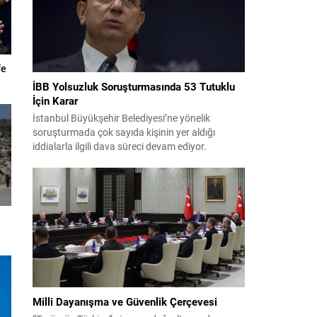
fe
İBB Yolsuzluk Soruşturmasında 53 Tutuklu
İçin Karar
İstanbul Büyükşehir Belediyesi’ne yönelik
soruşturmada çok sayıda kişinin yer aldığı
iddialarla ilgili dava süreci devam ediyor.
Mahkeme, savcının görüşünü aldıktan sonra
sanıkların tutukluluk hallerini ayrı ayrı
değerlendirdi. İnceleme sonucunda, aralarında
Ekrem İmamoğlu’nun da bulunduğu 53 tutuklu
hakkında tutukluluk hallerinin sürdürülmesine
karar verildi. İddialar ve değerlendirilen talepler
Soruşturma kapsamında sanıklara yöneltilen...
Milli Dayanışma ve Güvenlik Çerçevesi