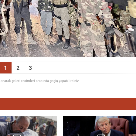
1
2
3
llanarak galeri resimleri arasında geçiş yapabilirsiniz.