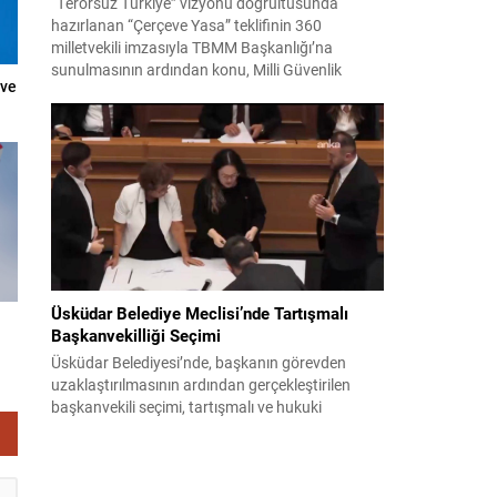
“Terörsüz Türkiye” vizyonu doğrultusunda
hazırlanan “Çerçeve Yasa” teklifinin 360
milletvekili imzasıyla TBMM Başkanlığı’na
sunulmasının ardından konu, Milli Güvenlik
 ve
Kurulu (MGK) toplantısında ele alınmıştır.
Toplantı sonrası yayımlanan sekiz maddelik
bildiri, ülke güvenliği ve bölgesel gelişmelere dair
değerlendirmeleri içermektedir. Yaklaşık 2 saat
15 dakika süren oturumun sonuç metninde;
terörle mücadele, bölgesel istikrar,...
Üsküdar Belediye Meclisi’nde Tartışmalı
Başkanvekilliği Seçimi
Üsküdar Belediyesi’nde, başkanın görevden
uzaklaştırılmasının ardından gerçekleştirilen
başkanvekili seçimi, tartışmalı ve hukuki
itirazlara konu olacak uygulamalarla gündeme
geldi. Yapılan oylamada usul ve gizlilikle ilgili
ciddi iddialar ortaya atıldı; bazı oyların geçersiz
sayılması ve meclis içindeki yönlendirmeler