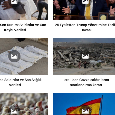
Son Durum: Saldırılar ve Can
25 Eyaletten Trump Yönetimine Tari
Kaybı Verileri
Davası
e Saldırılar ve Son Sağlık
İsrail’den Gazze saldırılarını
Verileri
sınırlandırma kararı