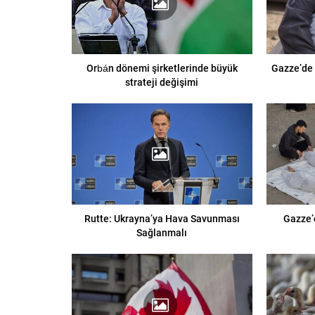
Orbán dönemi şirketlerinde büyük
Gazze’de 
strateji değişimi
Rutte: Ukrayna’ya Hava Savunması
Gazze’d
Sağlanmalı