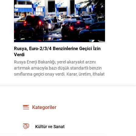
benimsendi. Teklif kapsamında, vazife
malullerinden hayatını kaybedenlerin anne ve
babalarına bağlanacak aylık tutarının, net asgari
ücretin altında olmayacağı hükme bağlanıyor....
Rusya, Euro-2/3/4 Benzinlerine Geçici İzin
Verdi
Rusya Enerji Bakanlığı, yerel akaryakıt arzını
artırmak amacıyla bazı düşük standartlı benzin
sınıflarına geçici onay verdi. Karar, üretim, ithalat
ve satışa yönelik uygulanacak sınırlamaları 1
Temmuz 2027’ye kadar kaldırıyor. Açıklamada
bu düzenlemenin kalıcı bir çevre politikası
değişikliği anlamına gelmediği vurgulanıyor;
kararın geçici olduğu ve uzun vadeli çevre
Kategoriler
hedeflerinden sapma amaçlanmadığı...
Kültür ve Sanat