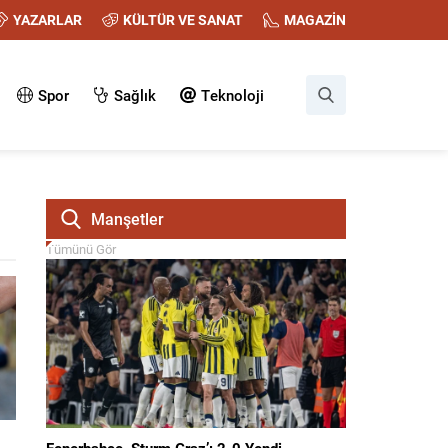
YAZARLAR
KÜLTÜR VE SANAT
MAGAZİN
Spor
Sağlık
Teknoloji
Manşetler
Tümünü Gör
Fenerbahçe, Sturm Graz’ı 2-0 Yendi