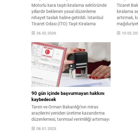
Motorlu kara taşıtı kiralama sektöründe
Ticaret Bak
yıllardır beklenen yasal düzenleme
kiralama se
nihayet taslak haline getirildi. İstanbul
artırmak, ka
Ticaret Odası (İTO) Taşıt Kiralama
mağduriyet
Komitesi'nin talebiyle Ticaret Bakanlığı
amacıyla "M
26.02.2026
10.02.20
tarafından hazırlanan "Motorlu Kara
Kiralanmas
Taşıtlarının ...
Taslağı"nı h
90 gün içinde başvurmayan hakkını
kaybedecek
Tarım ve Orman Bakanlığı'nın miras
arazilerini yeniden üretime kazandırma
düzenlemesi, tarımsal verimliliği artırmayı
ve sürdürülebilir tarım uygulamalarını
08.01.2025
desteklemeyi hedefliyor. Detaylar için
makalemizi okuyun!