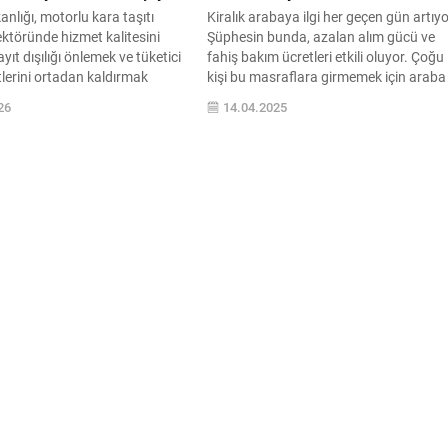
anlığı, motorlu kara taşıtı
Kiralık arabaya ilgi her geçen gün artıyo
ktöründe hizmet kalitesini
Şüphesin bunda, azalan alım gücü ve
yıt dışılığı önlemek ve tüketici
fahiş bakım ücretleri etkili oluyor. Çoğu
lerini ortadan kaldırmak
kişi bu masraflara girmemek için araba
otorlu Kara Taşıtlarının
kiralama yoluna başvuruyor. Araba
26
14.04.2025
ı Hakkında Yönetmelik
kiralamaya olan yoğun ilgi sektörün
azırlayarak ...
verilerinde de ...