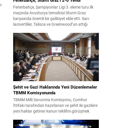
r.
Fenerbahçe, Şampiyonlar Ligi 3. eleme turu ilk
maçında Avusturya temsilcisi Sturm Graz
karşısında önemli bir galibiyet elde etti. Sarı-
lacivertliler, Talisca ve Greenwood’un attığı
gollerle sahadan 2-0 üstün ayrıldı ve rövanş
öncesi avantaj sağladı. Karşılaşma sonrası
takım yönetimi mücadeleyi değerlendirdi ve
gelecek planlarına dair bilgi verdi. Futboldan
sorumlu yönetici Cihan Kamer,...
Şehit ve Gazi Haklarında Yeni Düzenlemeler
TBMM Komisyonunda
TBMM Milli Savunma Komisyonu, Cumhur
İttifakı tarafından hazırlanan ve şehit ile gazilere
yeni haklar getiren kanun teklifini görüşmek
üzere toplandı. Görüşmelerin sonunda teklif
komisyonda kabul edildi ve bir dizi düzenleme