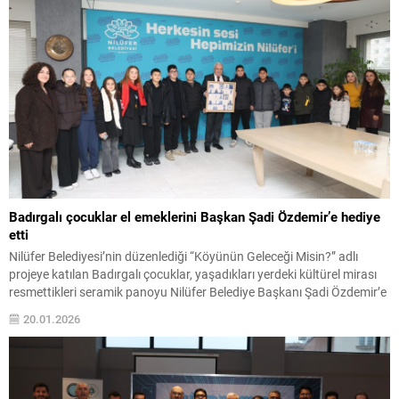
Badırgalı çocuklar el emeklerini Başkan Şadi Özdemir’e hediye
etti
Nilüfer Belediyesi’nin düzenlediği “Köyünün Geleceği Misin?” adlı
projeye katılan Badırgalı çocuklar, yaşadıkları yerdeki kültürel mirası
resmettikleri seramik panoyu Nilüfer Belediye Başkanı Şadi Özdemir’e
takdim ettiler. Nilüfer Belediyesi, 9-14 yaş arası çocukların yaşadıkları
20.01.2026
bölgeyi tanıması, koruma bilinci ve farkındalık kazanması ve
sürdürülebilir projeler üretmesi amacıyla “Köyünün Geleceği Misin?”
isimli proje düzenliyor....