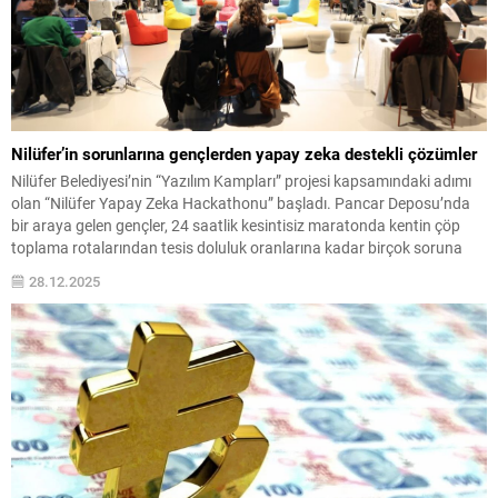
Nilüfer’in sorunlarına gençlerden yapay zeka destekli çözümler
Nilüfer Belediyesi’nin “Yazılım Kampları” projesi kapsamındaki adımı
olan “Nilüfer Yapay Zeka Hackathonu” başladı. Pancar Deposu’nda
bir araya gelen gençler, 24 saatlik kesintisiz maratonda kentin çöp
toplama rotalarından tesis doluluk oranlarına kadar birçok soruna
akıllı çözümler üretecek. Nilüfer Belediyesi, kentin dijital dönüşüm
28.12.2025
süreçlerine gençleri dahil etmek amacıyla başlattığı “Yazılım Kampları”
projesinin...