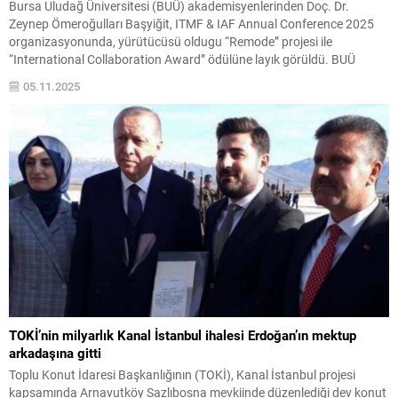
Bursa Uludağ Üniversitesi (BUÜ) akademisyenlerinden Doç. Dr.
Zeynep Ömeroğulları Başyiğit, ITMF & IAF Annual Conference 2025
organizasyonunda, yürütücüsü oldugu “Remode” projesi ile
“International Collaboration Award” ödülüne layık görüldü. BUÜ
İnegöl Meslek Yüksekokulu Tekstil Teknolojisi Programı Öğretim Üyesi
05.11.2025
Doç. Dr. Zeynep Ömeroğulları Başyigit, bu yıl Endonezya’nın
Yogyakarta kentinde düzenlenen International Textile...
TOKİ’nin milyarlık Kanal İstanbul ihalesi Erdoğan’ın mektup
arkadaşına gitti
Toplu Konut İdaresi Başkanlığının (TOKİ), Kanal İstanbul projesi
kapsamında Arnavutköy Sazlıbosna mevkiinde düzenlediği dev konut