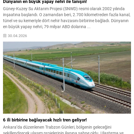
Dünyanın en büyük yapay nehri ile tanışın!
Güney-Kuzey Su Aktarım Projesi (SNWD) resmi olarak 2002 yılında
inşaatına başlandı. O zamandan beri, 2.700 kilometreden fazla kanal,
tünel ve su kemeriyle dört nehir havzasını birbirine bağladı. Dünyanın
en büyük yapay nehri, 79 milyar ABD dolarına ...
30.04.2026
6 ili birbirine bağlayacak hızlı tren geliyor!
Ankara’da düzenlenen Trabzon Günleri, bölgenin geleceğini
şekillendirecek ulaşım projelerinin ilanına sahne oldu. Ulaştırma ve