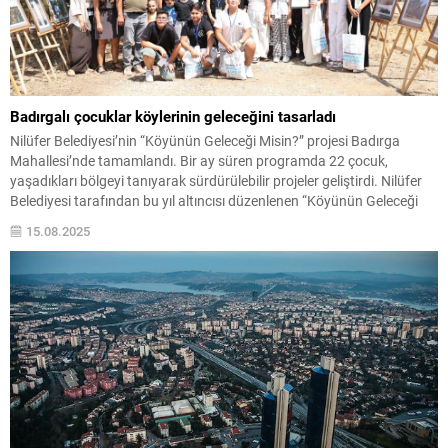
Badırgalı çocuklar köylerinin geleceğini tasarladı
Nilüfer Belediyesi’nin “Köyünün Geleceği Misin?” projesi Badırga
Mahallesi’nde tamamlandı. Bir ay süren programda 22 çocuk,
yaşadıkları bölgeyi tanıyarak sürdürülebilir projeler geliştirdi. Nilüfer
Belediyesi tarafından bu yıl altıncısı düzenlenen “Köyünün Geleceği
Misin?” projesi sona erdi. Bu yıl Badırga Mahallesi’nde düzenlenen, 9-
15.08.2025
14 yaş arasında 22 çocuğun katıldığı program, düzenlenen törenle
tamamlandı. Proje...