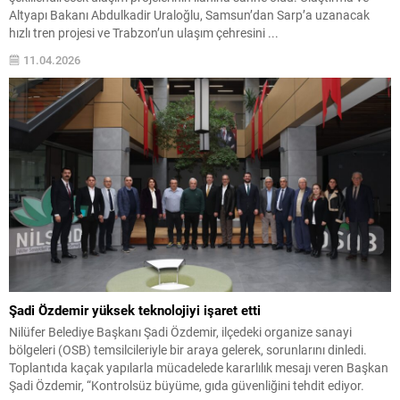
Altyapı Bakanı Abdulkadir Uraloğlu, Samsun’dan Sarp’a uzanacak
hızlı tren projesi ve Trabzon’un ulaşım çehresini ...
11.04.2026
Şadi Özdemir yüksek teknolojiyi işaret etti
Nilüfer Belediye Başkanı Şadi Özdemir, ilçedeki organize sanayi
bölgeleri (OSB) temsilcileriyle bir araya gelerek, sorunlarını dinledi.
Toplantıda kaçak yapılarla mücadelede kararlılık mesajı veren Başkan
Şadi Özdemir, “Kontrolsüz büyüme, gıda güvenliğini tehdit ediyor.