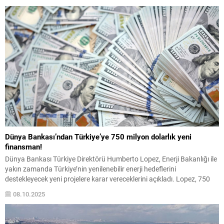
Milano Kentsel Gıda Politikası Paktı (MUFPP) kapsamında
düzenlenen Milano...
Dünya Bankası’ndan Türkiye’ye 750 milyon dolarlık yeni
finansman!
Dünya Bankası Türkiye Direktörü Humberto Lopez, Enerji Bakanlığı ile
yakın zamanda Türkiye’nin yenilenebilir enerji hedeflerini
destekleyecek yeni projelere karar vereceklerini açıkladı. Lopez, 750
milyon dolarlık elektrik iletim projesinin Türkiye’nin enerji dönüşüm
08.10.2025
planının temel unsurlarından biri olacağını vurguladı.