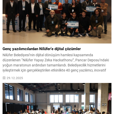
Genç yazılımcılardan Nilüfer’e dijital çözümler
Nilüfer Belediyesi’nin dijital dönüşüm hamlesi kapsamında
düzenlenen “Nilüfer Yapay Zeka Hackathonu”, Pancar Deposu’ndaki
yoğun maratonun ardından tamamlandı. Belediyecilik hizmetlerini
iyileştirmek için gerçekleştirilen etkinlikte 40 genç yazılımcı, inovatif
çözümler üretti. Yapılan değerlendirmelerde dereceye giren proje
29.12.2025
sahiplerine ödülleri ise düzenlenen törenle takdim edildi. Nilüfer
Belediyesi, kentin teknolojik altyapısını güçlendirmek ve genç
yetenekleri...