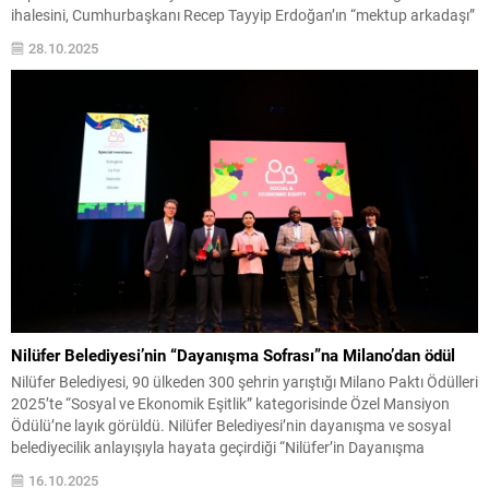
ihalesini, Cumhurbaşkanı Recep Tayyip Erdoğan’ın “mektup arkadaşı”
olarak bilinen Burak Soylu’nun sahibi olduğu Har ...
28.10.2025
Nilüfer Belediyesi’nin “Dayanışma Sofrası”na Milano’dan ödül
Nilüfer Belediyesi, 90 ülkeden 300 şehrin yarıştığı Milano Paktı Ödülleri
2025’te “Sosyal ve Ekonomik Eşitlik” kategorisinde Özel Mansiyon
Ödülü’ne layık görüldü. Nilüfer Belediyesi’nin dayanışma ve sosyal
belediyecilik anlayışıyla hayata geçirdiği “Nilüfer’in Dayanışma
Sofrası” projesi, uluslararası alanda önemli bir başarıya imza attı.
16.10.2025