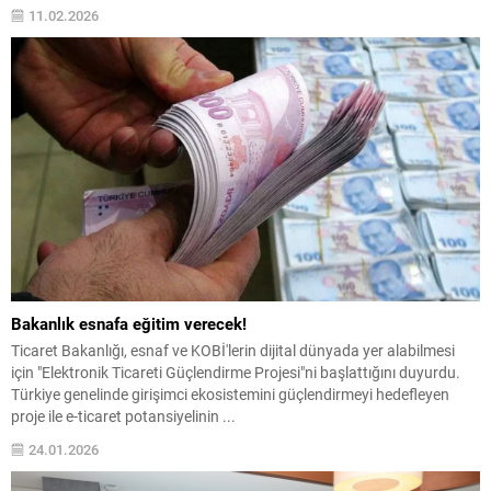
Bursa artık yüksek teknoloji odaklı bir dönüşüme odaklanmalı” dedi.
11.02.2026
Nilüfer Belediye Başkanı Şadi Özdemir, ilçede faaliyet gösteren OSB...
Bakanlık esnafa eğitim verecek!
Ticaret Bakanlığı, esnaf ve KOBİ'lerin dijital dünyada yer alabilmesi
için "Elektronik Ticareti Güçlendirme Projesi"ni başlattığını duyurdu.
Türkiye genelinde girişimci ekosistemini güçlendirmeyi hedefleyen
proje ile e-ticaret potansiyelinin ...
24.01.2026