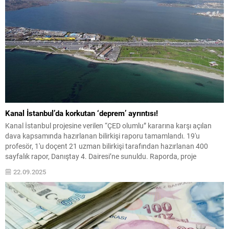
Kanal İstanbul’da korkutan ‘deprem’ ayrıntısı!
Kanal İstanbul projesine verilen “ÇED olumlu” kararına karşı açılan
dava kapsamında hazırlanan bilirkişi raporu tamamlandı. 19'u
profesör, 1'u doçent 21 uzman bilirkişi tarafından hazırlanan 400
sayfalık rapor, Danıştay 4. Dairesi’ne sunuldu. Raporda, proje
güzergahı boyunca yapılacak hafriyat ve inşaat faaliyetlerinin yer
22.09.2025
kabuğunda zorlanmış yerel depremlere yol açabileceği uyarısında
bulunuldu.