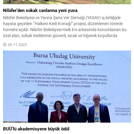
Nilüfer’den sokak canlarına yeni yuva
Nilüfer Belediyesi ve Yarına Şans Ver Derneği (YASAV) iş birliğiyle
hayata geçirilen “Halkevi Kedi Konağı” projesi, düzenlenen törenle
hizmete açıldı. Nilüfer Belediyesi Halk Evi arkasında konumlanan bu
özel alan, sokak kedilerinin güvenli, sıcak ve hijyenik koşullarda
yaşayabilmeleri için tasarlandı. Açılış törenine Nilüfer Belediye Başkan
05.11.2025
Yardımcısı Okan Şahin, Nilüfer Belediye Başkanı...
BUÜ’lü akademisyene büyük ödül