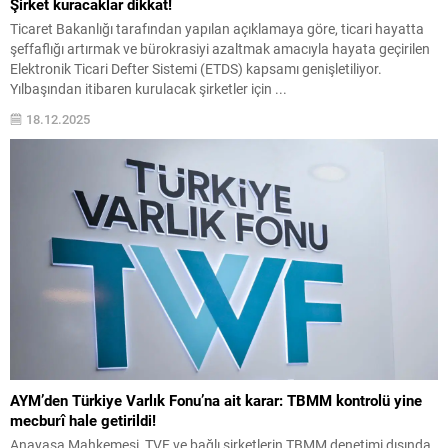
Şirket kuracaklar dikkat!
Ticaret Bakanlığı tarafından yapılan açıklamaya göre, ticari hayatta
şeffaflığı artırmak ve bürokrasiyi azaltmak amacıyla hayata geçirilen
Elektronik Ticari Defter Sistemi (ETDS) kapsamı genişletiliyor.
Yılbaşından itibaren kurulacak şirketler için ...
18.12.2025
AYM’den Türkiye Varlık Fonu’na ait karar: TBMM kontrolü yine
mecburî hale getirildi!
Anayasa Mahkemesi, TVF ve bağlı şirketlerin TBMM denetimi dışında