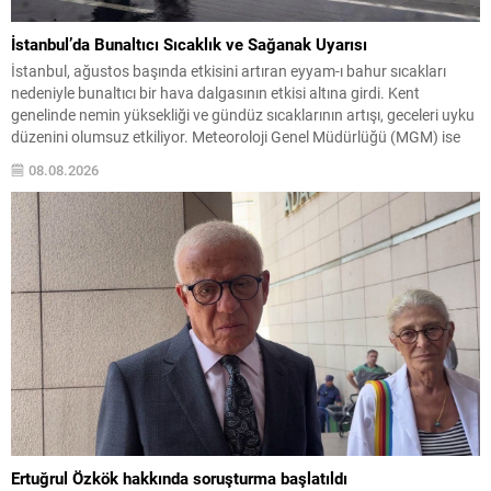
İstanbul’da Bunaltıcı Sıcaklık ve Sağanak Uyarısı
İstanbul, ağustos başında etkisini artıran eyyam-ı bahur sıcakları
nedeniyle bunaltıcı bir hava dalgasının etkisi altına girdi. Kent
genelinde nemin yüksekliği ve gündüz sıcaklarının artışı, geceleri uyku
düzenini olumsuz etkiliyor. Meteoroloji Genel Müdürlüğü (MGM) ise
bölge sakinlerine kısa ve orta vadede bazı rahatlatıcı gelişmelerin
08.08.2026
sinyalini verdi; özellikle bazı kesimlerde yağış beklentisi...
Ertuğrul Özkök hakkında soruşturma başlatıldı