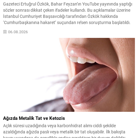
Gazeteci Ertuğrul Özkök, Bahar Feyzan’ın YouTube yayınında yaptığı
sözler sonrası dikkat çeken ifadeler kullandı. Bu açıklamalar üzerine
İstanbul Cumhuriyet Başsavcılığı tarafından Özkök hakkında
‘Cumhurbaşkanına hakaret’ suçundan re’sen soruşturma başlatıldı.
Özkök, hakkındaki soruşturma kapsamında Çağlayan’daki İstanbul
06.08.2026
Adalet Sarayı’na giderek savcılığa ifade verdi. İfadesinin ardından
adliyeden ayrıldığı bildirildi. Programdaki sözleri ve savunması...
Ağızda Metalik Tat ve Ketozis
Açlık süresi uzadığında veya karbonhidrat alımı ciddi şekilde
azaldığında ağızda paslı veya metalik bir tat oluşabilir. İlk bakışta
kaygı uyandırsa da genellikle endişe gerektiren bir durum değildir;