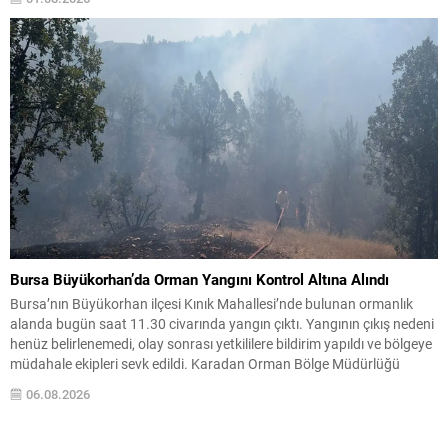
sağlanması için aktif bir rol oynamaya devam edeceğini vurguladı.
Bu...
Bursa Büyükorhan’da Orman Yangını Kontrol Altına Alındı
Bursa’nın Büyükorhan ilçesi Kınık Mahallesi’nde bulunan ormanlık
alanda bugün saat 11.30 civarında yangın çıktı. Yangının çıkış nedeni
henüz belirlenemedi, olay sonrası yetkililere bildirim yapıldı ve bölgeye
müdahale ekipleri sevk edildi. Karadan Orman Bölge Müdürlüğü
ekipleri ve itfaiye araçlarıyla yapılan ilk müdahaleye, havadan bir
06.08.2026
helikopter desteği eklendi. Ekipler, havadan ve karadan...