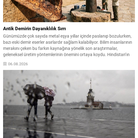
Antik Demirin Dayanıklılık Sırrı
Günümüzde çok sayıda metal eşya yıllar içinde paslanıp bozulurken,
bazı eski demir eserler asırlardır sağlam kalabiliyor. Bilim insanlarının
merakını çeken bu farkın kaynağına yönelik son araştırmalar,
geleneksel üretim yöntemlerinin önemini ortaya koydu. Hindistan’ın
orta kesiminden Agaria ustalarının kuşaktan kuşağa aktardığı demir
06.08.2026
işleme teknikleri incelendiğinde, metalin yüzeyinde kendiliğinden
oluşan koruyucu bir...