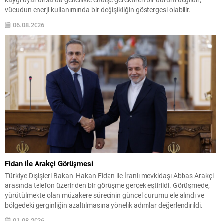
vücudun enerji kullanımında bir değişikliğin göstergesi olabilir.
Normalde vücut enerjiyi karbonhidratlardan sağlar; ancak
06.08.2026
karbonhidrat rezervleri azaldığında karaciğer alternatif bir yol devreye
sokar ve...
Fidan ile Arakçi Görüşmesi
Türkiye Dışişleri Bakanı Hakan Fidan ile İranlı mevkidaşı Abbas Arakçi
arasında telefon üzerinden bir görüşme gerçekleştirildi. Görüşmede,
yürütülmekte olan müzakere sürecinin güncel durumu ele alındı ve
bölgedeki gerginliğin azaltılmasına yönelik adımlar değerlendirildi.
Fidan, Türkiye’nin çatışmaların sona ermesi ve kalıcı barışın
01.08.2026