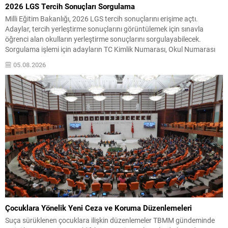
2026 LGS Tercih Sonuçları Sorgulama
Milli Eğitim Bakanlığı, 2026 LGS tercih sonuçlarını erişime açtı.
Adaylar, tercih yerleştirme sonuçlarını görüntülemek için sınavla
öğrenci alan okulların yerleştirme sonuçlarını sorgulayabilecek.
Sorgulama işlemi için adayların TC Kimlik Numarası, Okul Numarası
ve Doğum Tarihi (Gün, Ay, Yıl) bilgilerini ilgili ekrana girerek
05.08.2026
sonuçlarına ulaşmaları yeterlidir. Yerleştirme ve Kontenjanlar LGS
yerleştirme sonuçlarının...
Çocuklara Yönelik Yeni Ceza ve Koruma Düzenlemeleri
Suça sürüklenen çocuklara ilişkin düzenlemeler TBMM gündeminde