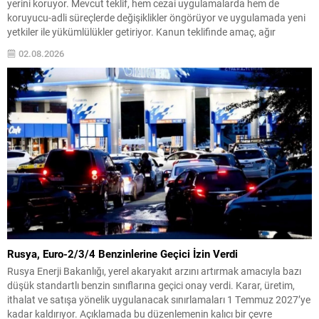
yerini koruyor. Mevcut teklif, hem cezai uygulamalarda hem de
koruyucu-adli süreçlerde değişiklikler öngörüyor ve uygulamada yeni
yetkiler ile yükümlülükler getiriyor. Kanun teklifinde amaç, ağır
suçlarda cezalandırma seçeneklerini netleştirirken aynı zamanda
02.08.2026
çocuklara özgü koruyucu tedbirler ve izleme mekanizmalarını
güçlendirmek olarak özetlenebilir. Ceza Aralığında Değişiklikler...
Rusya, Euro-2/3/4 Benzinlerine Geçici İzin Verdi
Rusya Enerji Bakanlığı, yerel akaryakıt arzını artırmak amacıyla bazı
düşük standartlı benzin sınıflarına geçici onay verdi. Karar, üretim,
ithalat ve satışa yönelik uygulanacak sınırlamaları 1 Temmuz 2027’ye
kadar kaldırıyor. Açıklamada bu düzenlemenin kalıcı bir çevre