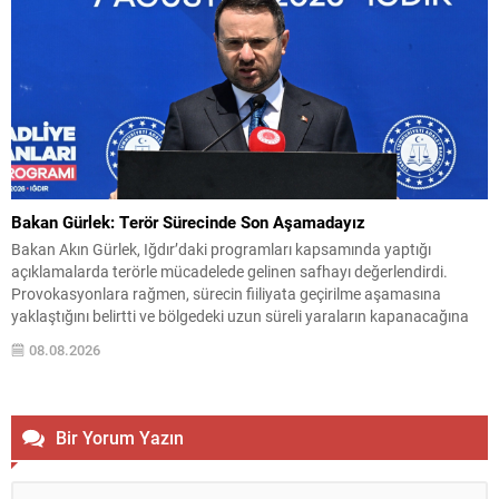
Bakan Gürlek: Terör Sürecinde Son Aşamadayız
Bakan Akın Gürlek, Iğdır’daki programları kapsamında yaptığı
açıklamalarda terörle mücadelede gelinen safhayı değerlendirdi.
Provokasyonlara rağmen, sürecin fiiliyata geçirilme aşamasına
yaklaştığını belirtti ve bölgedeki uzun süreli yaraların kapanacağına
dair umutlu mesajlar verdi. Gürlek, “Bölge insanımızın 40 yılı aşkın
08.08.2026
süredir kanayan yarası olan bu tehlikeden, devletimizin kalkınması ve
huzuru için kurtulma vaktine...
Bir Yorum Yazın