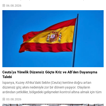
politikası değişikliği anlamına gelmediği vurgulanıyor; kararın geçici
06.08.2026
olduğu ve uzun vadeli çevre hedeflerinden sapma amaçlanmadığı...
Ceuta’ya Yönelik Düzensiz Göçte Kriz ve AB’den Dayanışma
Talebi
İspanya, Kuzey Afrika’daki Sebte (Ceuta) kentine doğru artan
düzensiz göç akını nedeniyle zor bir dönem yaşıyor. Olayların
ardından yetkililer, bölgedeki gelişmeleri kontrol altına almak için tüm
imkanları seferber ettiklerini bildirdi. İçişleri Bakanı Albares, konuyla
03.08.2026
ilgili değerlendirmesinde, yarın yapılacak toplantıda Avrupa Birliği