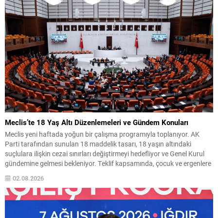
ülkelerinden dayanışma isteyeceklerini belirtti. Albares, ayrıca krizin
başında Fas...
Meclis’te 18 Yaş Altı Düzenlemeleri ve Gündem Konuları
Meclis yeni haftada yoğun bir çalışma programıyla toplanıyor. AK
Parti tarafından sunulan 18 maddelik tasarı, 18 yaşın altındaki
suçlulara ilişkin cezai sınırları değiştirmeyi hedefliyor ve Genel Kurul
gündemine gelmesi bekleniyor. Teklif kapsamında, çocuk ve ergenlere
uygulanacak yaptırımlarda bazı üst sınırlar artırılacak; ayrıca
02.08.2026
kullanılan tanımlarda da düzenlemeye gidilerek uygulamada bir
değişiklik...