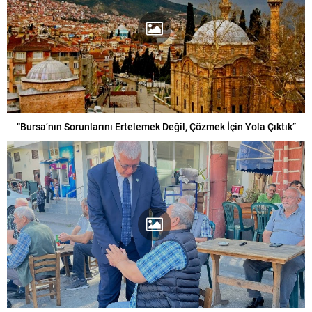
“Bursa’nın Sorunlarını Ertelemek Değil, Çözmek İçin Yola Çıktık”