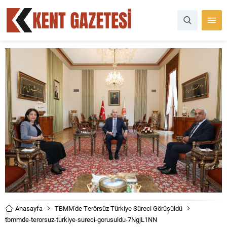
Anasayfa
TBMM'de Terörsüz Türkiye Süreci Görüşüldü
tbmmde-terorsuz-turkiye-sureci-gorusuldu-7NgjL1NN