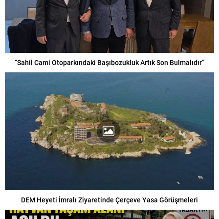
“Sahil Cami Otoparkındaki Başıbozukluk Artık Son Bulmalıdır”
DEM Heyeti İmralı Ziyaretinde Çerçeve Yasa Görüşmeleri