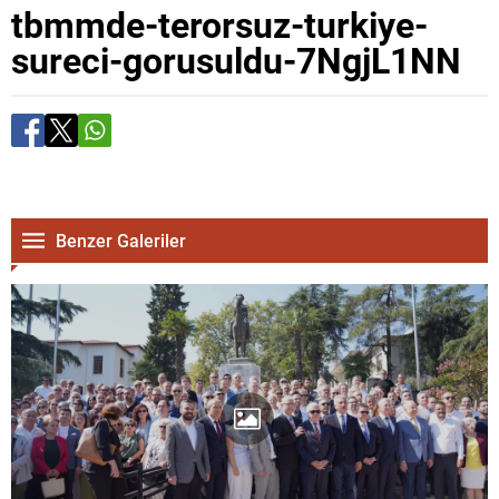
tbmmde-terorsuz-turkiye-
sureci-gorusuldu-7NgjL1NN
Benzer Galeriler