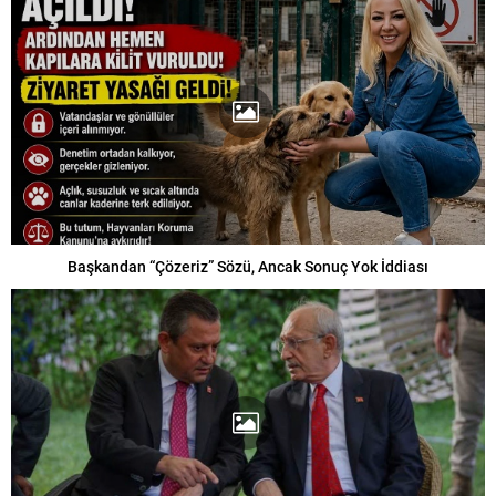
Başkandan “Çözeriz” Sözü, Ancak Sonuç Yok İddiası