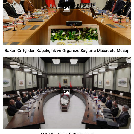
Bakan Çiftçi’den Kaçakçılık ve Organize Suçlarla Mücadele Mesajı