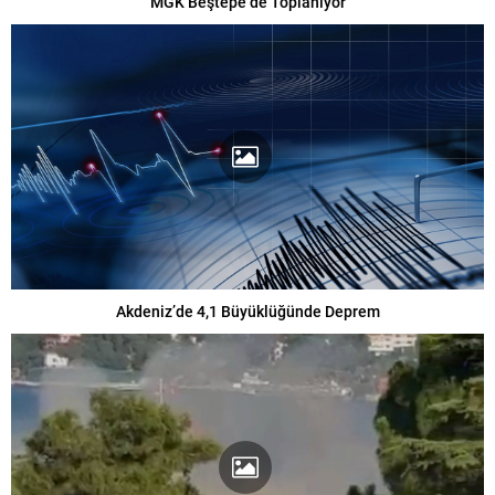
MGK Beştepe’de Toplanıyor
Akdeniz’de 4,1 Büyüklüğünde Deprem