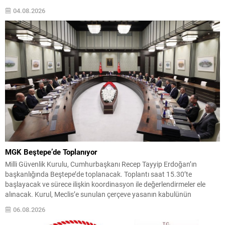
kararlar ele alındı. YAŞ kararları kapsamında kuvvet komutanlıkları ile
04.08.2026
üst düzey rütbelerdeki değişiklikler açıklandı; atama ve süre
uzatmaları ile bazı personelin emekliliğe sevkleri belirlendi. Hava
Kuvvetleri...
MGK Beştepe’de Toplanıyor
Milli Güvenlik Kurulu, Cumhurbaşkanı Recep Tayyip Erdoğan’ın
başkanlığında Beştepe’de toplanacak. Toplantı saat 15.30’te
başlayacak ve sürece ilişkin koordinasyon ile değerlendirmeler ele
alınacak. Kurul, Meclis’e sunulan çerçeve yasanın kabulünün
ardından örgütün silah bırakmasının tespit ve teyit makamı olarak
06.08.2026
görev yapacak. Koordinasyon ve İstihbarat Değerlendirmeleri
Toplantıda, süreçte görev alan kurumlarla eş güdüm...