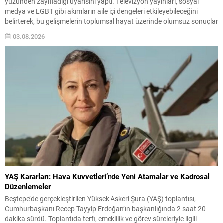
yüzünden zayıfladığı uyarısını yaptı. Televizyon yayınları, sosyal
medya ve LGBT gibi akımların aile içi dengeleri etkileyebileceğini
belirterek, bu gelişmelerin toplumsal hayat üzerinde olumsuz sonuçlar
doğurabileceğini ifade etti. Bahçeli, ailenin bir milletin varlığını
03.08.2026
sürdüren en temel kurumu olduğunu vurguladı. Ailenin...
YAŞ Kararları: Hava Kuvvetleri’nde Yeni Atamalar ve Kadrosal
Düzenlemeler
Beştepe’de gerçekleştirilen Yüksek Askeri Şura (YAŞ) toplantısı,
Cumhurbaşkanı Recep Tayyip Erdoğan’ın başkanlığında 2 saat 20
dakika sürdü. Toplantıda terfi, emeklilik ve görev süreleriyle ilgili