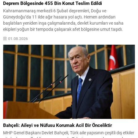
Deprem Bölgesinde 455 Bin Konut Teslim Edildi
Kahramanmaraş merkezli 6 Şubat depremleri, Doğu ve
Güneydoğu’da 11 ilde ağır hasara yol açtı. Hemen ardından
başlatılan yeniden inşa çalışmalarında, devlet kurumları ve saha
ekipleri yoğun bir tempoda çalışarak afet bölgesine umut taşıdı.
Çevre, Şehircilik ve İklim Değişikliği Bakanlığı koordinasyonunda
01.08.2026
yürütülen projeler sayesinde binlerce aileye yeni yaşam alanları
sunuldu; bu...
Bahçeli: Aileyi ve Nüfusu Korumak Acil Bir Önceliktir
MHP Genel Başkanı Devlet Bahçeli, Türk aile yapısının çeşitli dış etkiler