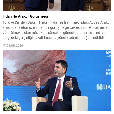
Fidan ile Arakçi Görüşmesi
Türkiye Dışişleri Bakanı Hakan Fidan ile İranlı mevkidaşı Abbas Arakçi
arasında telefon üzerinden bir görüşme gerçekleştirildi. Görüşmede,
yürütülmekte olan müzakere sürecinin güncel durumu ele alındı ve
bölgedeki gerginliğin azaltılmasına yönelik adımlar değerlendirildi.
Fidan, Türkiye’nin çatışmaların sona ermesi ve kalıcı barışın
01.08.2026
sağlanması için aktif bir rol oynamaya devam edeceğini vurguladı.
Bu...