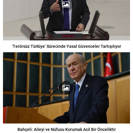
‘Terörsüz Türkiye’ Sürecinde Yasal Güvenceler Tartışılıyor
Bahçeli: Aileyi ve Nüfusu Korumak Acil Bir Önceliktir