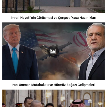
İmralı Heyeti’nin Görüşmesi ve Çerçeve Yasa Hazırlıkları
İran-Umman Mutabakatı ve Hürmüz Boğazı Gelişmeleri