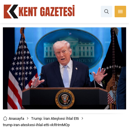
Anasayfa
Trump: İran Ateşkesi İhlal Etti
trump-iran-ateskesi-ihlal-etti-vkRHmMOp