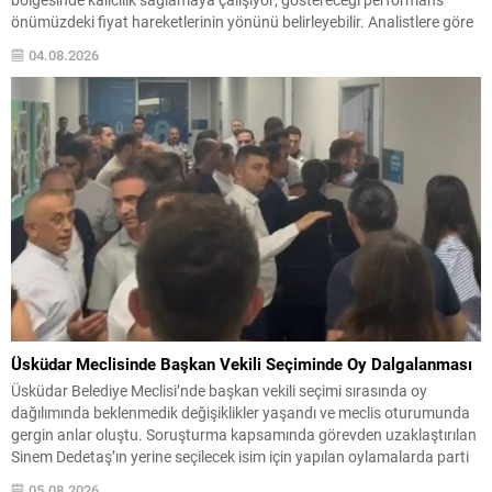
önümüzdeki fiyat hareketlerinin yönünü belirleyebilir. Analistlere göre
yatırımcılar, bu iki değerli metaldeki sıkışık görünümün kırılmasını
04.08.2026
bekliyor; gelecek makro veriler veya jeopolitik gelişmeler sert
hareketlere neden olabilir. Gümüşte İzlenen...
Üsküdar Meclisinde Başkan Vekili Seçiminde Oy Dalgalanması
Üsküdar Belediye Meclisi’nde başkan vekili seçimi sırasında oy
dağılımında beklenmedik değişiklikler yaşandı ve meclis oturumunda
gergin anlar oluştu. Soruşturma kapsamında görevden uzaklaştırılan
Sinem Dedetaş’ın yerine seçilecek isim için yapılan oylamalarda parti
içi dengeler gündemin merkezine oturdu. CHP’nin adayı Sibel Tan
05.08.2026