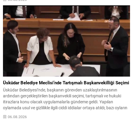
Çetinkaya ile AK Parti’nin adayı Dündar Ziya Gültekin arasında
geçen...
Üsküdar Belediye Meclisi’nde Tartışmalı Başkanvekilliği Seçimi
Üsküdar Belediyesi’nde, başkanın görevden uzaklaştırılmasının
ardından gerçekleştirilen başkanvekili seçimi, tartışmalı ve hukuki
itirazlara konu olacak uygulamalarla gündeme geldi. Yapılan
oylamada usul ve gizlilikle ilgili ciddi iddialar ortaya atıldı; bazı oyların
geçersiz sayılması ve meclis içindeki yönlendirmeler kamuoyunda
06.08.2026
tepkilere yol açtı. Seçim sürecinde yaşanan gelişmeler, parti grupları
arasındaki gerilimi artırdı. CHP’nin...