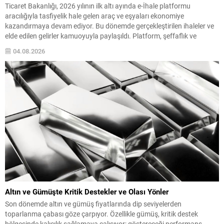
Ticaret Bakanlığı, 2026 yılının ilk altı ayında e-İhale platformu
aracılığıyla tasfiyelik hale gelen araç ve eşyaları ekonomiye
kazandırmaya devam ediyor. Bu dönemde gerçekleştirilen ihaleler ve
elde edilen gelirler kamuoyuyla paylaşıldı. Platform, şeffaflık ve
erişilebilirlik ilkeleri doğrultusunda işlemeye devam ederek hem
04.08.2026
vatandaşların hem de tüzel kişilerin dijital ortamda kolayca işlem
yapmasına...
Altın ve Gümüşte Kritik Destekler ve Olası Yönler
Son dönemde altın ve gümüş fiyatlarında dip seviyelerden
toparlanma çabası göze çarpıyor. Özellikle gümüş, kritik destek
bölgesinde kalıcılık sağlamaya çalışıyor; göstereceği performans