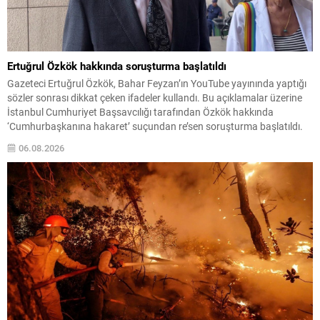
Ertuğrul Özkök hakkında soruşturma başlatıldı
Gazeteci Ertuğrul Özkök, Bahar Feyzan’ın YouTube yayınında yaptığı
sözler sonrası dikkat çeken ifadeler kullandı. Bu açıklamalar üzerine
İstanbul Cumhuriyet Başsavcılığı tarafından Özkök hakkında
‘Cumhurbaşkanına hakaret’ suçundan re’sen soruşturma başlatıldı.
Özkök, hakkındaki soruşturma kapsamında Çağlayan’daki İstanbul
06.08.2026
Adalet Sarayı’na giderek savcılığa ifade verdi. İfadesinin ardından
adliyeden ayrıldığı bildirildi. Programdaki sözleri ve savunması...