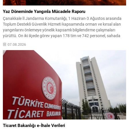
Yaz Döneminde Yangınla Mücadele Raporu
Çanakkale İl Jandarma Komutanlığı, 1 Haziran-3 Ağustos arasında
Toplum Destekli Güvenlik Hizmeti kapsamında orman ve kırsal alan
yangınlarını önlemeye yönelik kapsamlı bilgilendirme çalışmaları
yürüttü. On iki ilçede görev yapan 178 tim ve 742 personel, sahada
aktif olarak halkı bilinçlendirdi ve denetim faaliyetleri gerçekleştirdi.
07.08.2026
Faaliyetler esnasında bin 315 biçerdöver ve balya...
Ticaret Bakanlığı e-İhale Verileri