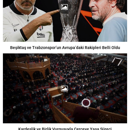
Beşiktaş ve Trabzonspor’un Avrupa’daki Rakipleri Belli Oldu
Kardeşlik ve Birlik Vurgusuyla Çerçeve Yasa Süreci