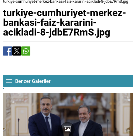
turkiye-cumhuriyet-merkez-bankasi-faiz-kararini-acikladi-8-jdbE7RmS.jpg
turkiye-cumhuriyet-merkez-
bankasi-faiz-kararini-
acikladi-8-jdbE7RmS.jpg
Benzer Galeriler