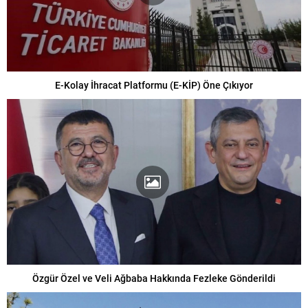
E-Kolay İhracat Platformu (E-KİP) Öne Çıkıyor
Özgür Özel ve Veli Ağbaba Hakkında Fezleke Gönderildi