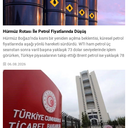
Hürmüz Rotası İle Petrol Fiyatlarında Düşüş
Hürmüz Boğazı’nda kısmi bir yeniden açılma beklentisi, küresel petrol
fiyatlarında aşağı yönlü hareketi sürdürdü. WTI ham petrol üç
seanstan sonra varil başına yaklaşık 73 dolar seviyelerinde işlem
görürken, Türkiye piyasalarının takip ettiği Brent petrol ise yaklaşık 78
dolar civarındaydı. İran ile Umman arasında varılan ve Hürmüz
06.08.2026
üzerinden alternatif bir nakliye...