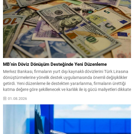
MB’nin Döviz Dönüşüm Desteğinde Yeni Düzenleme
Merkez Bankası, firmaların yurt dışı kaynaklı dövizlerini Türk Lirasına
dönüştürmelerine yönelik destek uygulamasında önemli değişiklikler
getirdi. Yeni düzenleme ile destekten yararlanma, firmaların ürettiği
katma değere göre şekillenecek ve karlılık ile iş gücü maliyetleri dikkate
alınacak. Aracı ihracatçılara ilişkin düzenleme de yenilendi: Katma
01.08.2026
değere dayalı limitlerini dolduran aracı ihracatçılar, katma değeri...