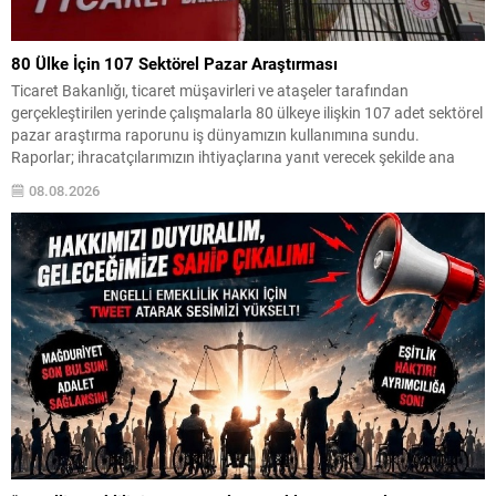
80 Ülke İçin 107 Sektörel Pazar Araştırması
Ticaret Bakanlığı, ticaret müşavirleri ve ataşeler tarafından
gerçekleştirilen yerinde çalışmalarla 80 ülkeye ilişkin 107 adet sektörel
pazar araştırma raporunu iş dünyamızın kullanımına sundu.
Raporlar; ihracatçılarımızın ihtiyaçlarına yanıt verecek şekilde ana
sektörlerin yanı sıra ürün ve alt sektörlere yönelik ayrıntılı bilgiler
08.08.2026
içeriyor. Hazırlanan çalışmalar, ihracat potansiyeli taşıyan ülkelerdeki
fırsatlar ve karşılaşılabilecek...