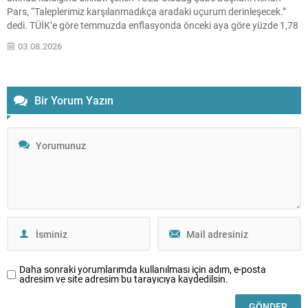
Pars, “Taleplerimiz karşılanmadıkça aradaki uçurum derinleşecek.”
dedi. TÜİK’e göre temmuzda enflasyonda önceki aya göre yüzde 1,78
artış, önceki yılın aynı ayına göre yüzde 31,75 artış ve 12 aylık
03.08.2026
ortalamalara göre yüzde...
Bir Yorum Yazın
Daha sonraki yorumlarımda kullanılması için adım, e-posta
adresim ve site adresim bu tarayıcıya kaydedilsin.