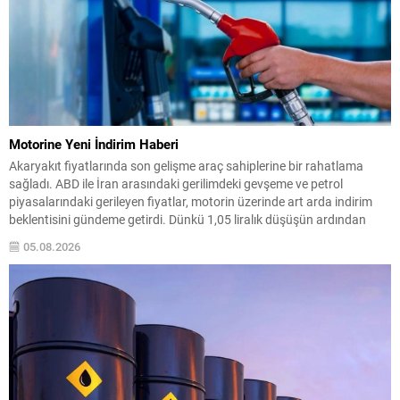
Motorine Yeni İndirim Haberi
Akaryakıt fiyatlarında son gelişme araç sahiplerine bir rahatlama
sağladı. ABD ile İran arasındaki gerilimdeki gevşeme ve petrol
piyasalarındaki gerileyen fiyatlar, motorin üzerinde art arda indirim
beklentisini gündeme getirdi. Dünkü 1,05 liralık düşüşün ardından
gece yarısından itibaren motorinin litre fiyatında yeni bir indirim daha
05.08.2026
uygulanması bekleniyor. Yetkililer, pompaya yansıma kararını resmi...