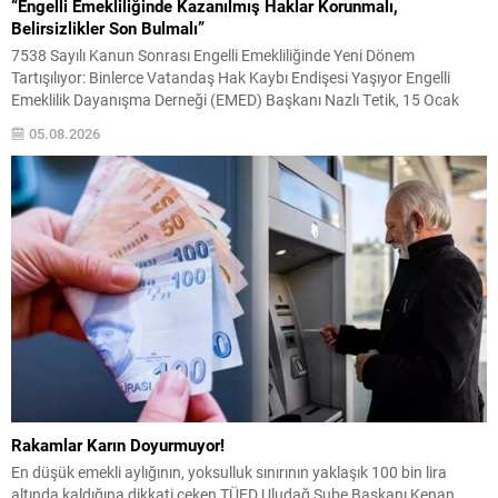
“Engelli Emekliliğinde Kazanılmış Haklar Korunmalı,
Belirsizlikler Son Bulmalı”
7538 Sayılı Kanun Sonrası Engelli Emekliliğinde Yeni Dönem
Tartışılıyor: Binlerce Vatandaş Hak Kaybı Endişesi Yaşıyor Engelli
Emeklilik Dayanışma Derneği (EMED) Başkanı Nazlı Tetik, 15 Ocak
2025 tarihinde yürürlüğe giren 7538 sayılı Sosyal Sigortalar ve Genel
05.08.2026
Sağlık Sigortası Kanunu’nda Değişiklik Yapılmasına Dair Kanun’un
ardından engelli emekliliği sisteminde yaşanan değişikliklerin binlerce
engelli...
Rakamlar Karın Doyurmuyor!
En düşük emekli aylığının, yoksulluk sınırının yaklaşık 100 bin lira
altında kaldığına dikkati çeken TÜED Uludağ Şube Başkanı Kenan