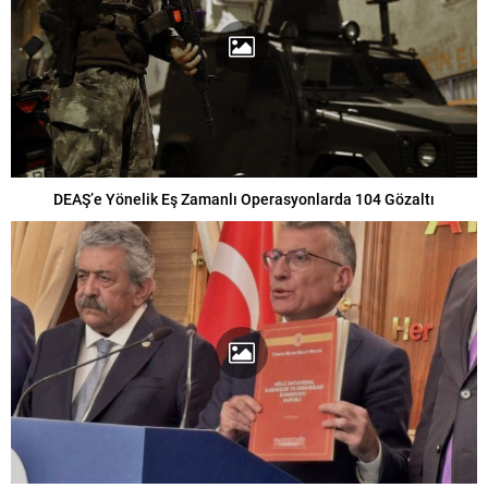
DEAŞ’e Yönelik Eş Zamanlı Operasyonlarda 104 Gözaltı