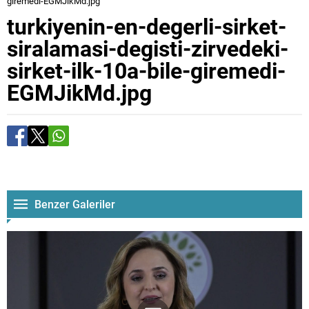
giremedi-EGMJikMd.jpg
turkiyenin-en-degerli-sirket-
siralamasi-degisti-zirvedeki-
sirket-ilk-10a-bile-giremedi-
EGMJikMd.jpg
Benzer Galeriler