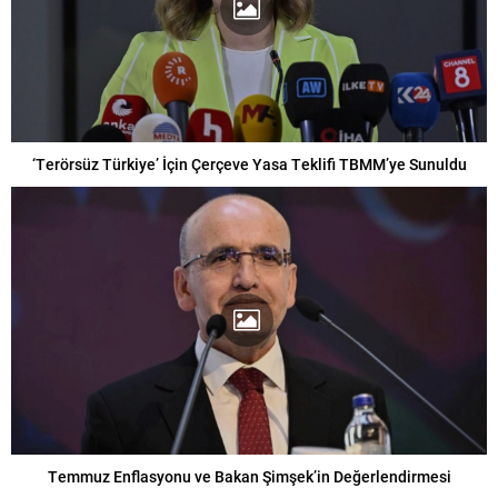
‘Terörsüz Türkiye’ İçin Çerçeve Yasa Teklifi TBMM’ye Sunuldu
Temmuz Enflasyonu ve Bakan Şimşek’in Değerlendirmesi