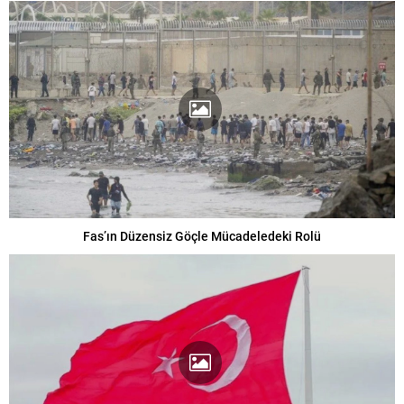
Fas’ın Düzensiz Göçle Mücadeledeki Rolü