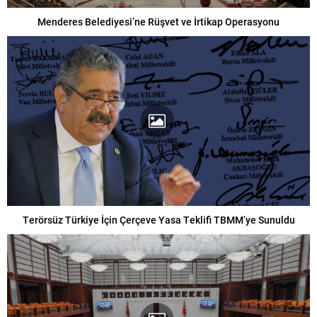
Menderes Belediyesi’ne Rüşvet ve İrtikap Operasyonu
Terörsüz Türkiye İçin Çerçeve Yasa Teklifi TBMM’ye Sunuldu