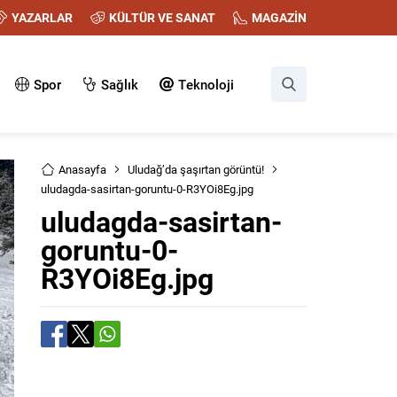
YAZARLAR
KÜLTÜR VE SANAT
MAGAZİN
Spor
Sağlık
Teknoloji
Anasayfa
Uludağ’da şaşırtan görüntü!
uludagda-sasirtan-goruntu-0-R3YOi8Eg.jpg
uludagda-sasirtan-
goruntu-0-
R3YOi8Eg.jpg