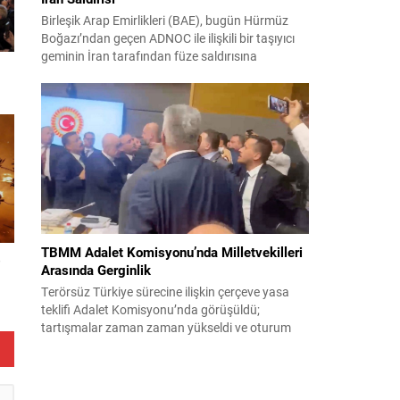
Birleşik Arap Emirlikleri (BAE), bugün Hürmüz
Boğazı’ndan geçen ADNOC ile ilişkili bir taşıyıcı
geminin İran tarafından füze saldırısına
uğradığını duyurdu. Yetkililer olayın kontrol altına
alındığını bildirirken saldırıyı kınadı ve Tahran’ı
korsanlıkla suçladı. WAM ajansının aktardığı ilk
açıklamada, ADNOC’a ait bir geminin sabah
saatlerinde hedef alındığı belirtildi; ilerleyen
dakikalarda ise BAE...
TBMM Adalet Komisyonu’nda Milletvekilleri
e
Arasında Gerginlik
Terörsüz Türkiye sürecine ilişkin çerçeve yasa
teklifi Adalet Komisyonu’nda görüşüldü;
tartışmalar zaman zaman yükseldi ve oturum
kısa süreliğine kesintiye uğradı. Komisyon
çalışmalarında kimi milletvekilleri arasında sözlü
gerilim yaşandı, daha sonra fiziksel arbede çıktı.
Görüşme sırasında İyi Parti ile MHP milletvekilleri