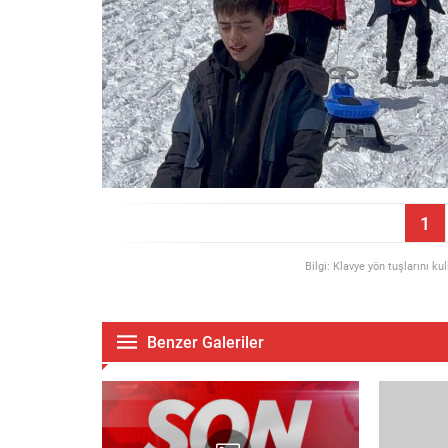
1
Bilgi: Klavye yön tuşlarını ku
Benzer Galeriler