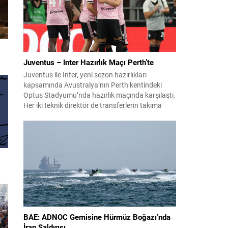
Juventus – Inter Hazırlık Maçı Perth’te
Juventus ile Inter, yeni sezon hazırlıkları
kapsamında Avustralya’nın Perth kentindeki
Optus Stadyumu’nda hazırlık maçında karşılaştı.
Her iki teknik direktör de transferlerin takıma
uyumunu ve oyuncuların fiziksel durumunu
değerlendirmek için bu mücadeleyi kritik bir
prova olarak kullandı. Karşılaşmada iki Türk
futbolcu sahada yer aldı: Juventus’ta Kenan
Yıldız ilk 11’de görev alırken,...
BAE: ADNOC Gemisine Hürmüz Boğazı’nda
İran Saldırısı