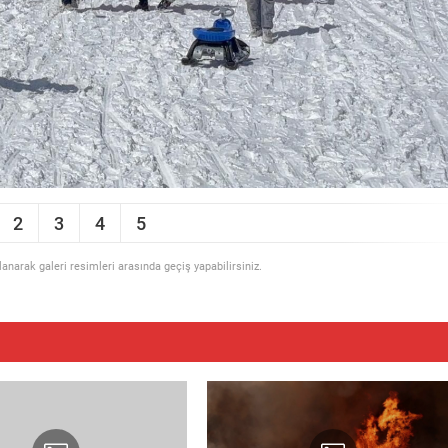
2
3
4
5
llanarak galeri resimleri arasında geçiş yapabilirsiniz.