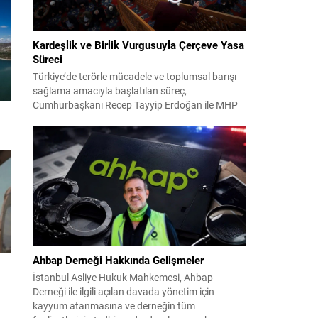
Kardeşlik ve Birlik Vurgusuyla Çerçeve Yasa
Süreci
Türkiye’de terörle mücadele ve toplumsal barışı
sağlama amacıyla başlatılan süreç,
Cumhurbaşkanı Recep Tayyip Erdoğan ile MHP
Lideri Devlet Bahçeli’nin ortak girişimleriyle yeni
bir döneme girdi. Yaklaşık iki yıldır devam eden
çalışmaların ardından şimdi sürecin yasal zemini,
12 maddelik bir çerçeve yasa ile şekillendiriliyor.
Bugün komisyonda görüşülecek olan bu yasa
taslağı,...
Ahbap Derneği Hakkında Gelişmeler
İstanbul Asliye Hukuk Mahkemesi, Ahbap
Derneği ile ilgili açılan davada yönetim için
kayyum atanmasına ve derneğin tüm