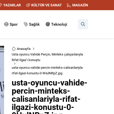
YAZARLAR
KÜLTÜR VE SANAT
MAGAZİN
Spor
Sağlık
Teknoloji
Anasayfa
Usta oyuncu Vahide Perçin, Minteks çalışanlarıyla
Rıfat Ilgaz’ı konuştu
usta-oyuncu-vahide-percin-minteks-calisanlariyla-
rifat-ilgazi-konustu-0-9HulNRpZ.jpg
usta-oyuncu-vahide-
percin-minteks-
calisanlariyla-rifat-
ilgazi-konustu-0-