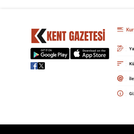
Kur
Ya
Kü
İl
Gi