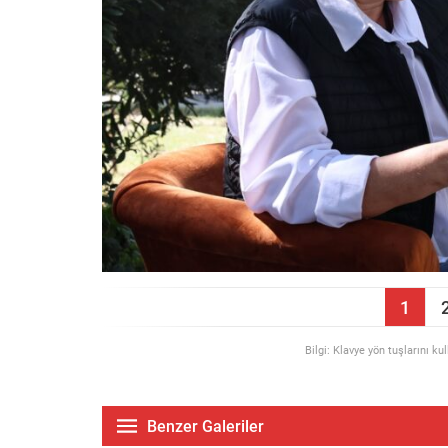
1
Bilgi: Klavye yön tuşlarını ku
Benzer Galeriler