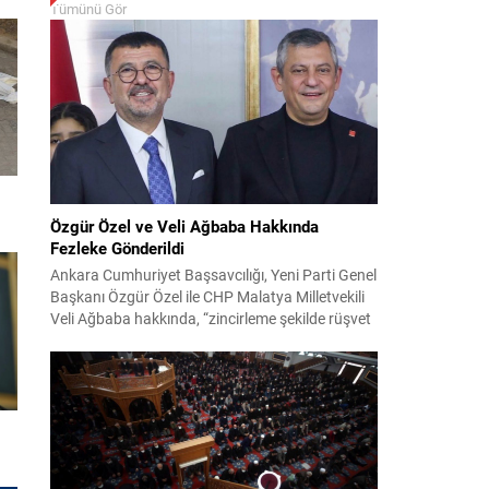
Tümünü Gör
Özgür Özel ve Veli Ağbaba Hakkında
Fezleke Gönderildi
Ankara Cumhuriyet Başsavcılığı, Yeni Parti Genel
Başkanı Özgür Özel ile CHP Malatya Milletvekili
Veli Ağbaba hakkında, “zincirleme şekilde rüşvet
almak” suçlamasıyla düzenlenen fezlekeleri
Adalet Bakanlığı’na sevk etti. Fezlekeler, 31 Mart
2024 yerel seçimleri ve 4-5 Kasım 2023’teki CHP
38. Olağan Kurultayı sürecine ilişkin iddiaları
kapsıyor. Daha önce Antalya ve İstanbul...