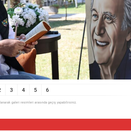
2
3
4
5
6
llanarak galeri resimleri arasında geçiş yapabilirsiniz.