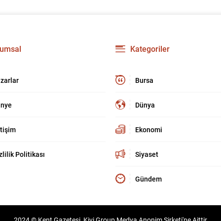
umsal
Kategoriler
zarlar
Bursa
nye
Dünya
etişim
Ekonomi
zlilik Politikası
Siyaset
Gündem
2024 © Kent Gazetesi, Kivi Group Medya Anonim Şirketi'ne Aittir