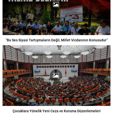
“Bu Ses Siyasi Tartışmaların Değil, Millet Vicdanının Konusudur”
Çocuklara Yönelik Yeni Ceza ve Koruma Düzenlemeleri