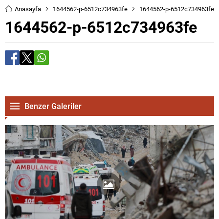
Anasayfa
1644562-p-6512c734963fe
1644562-p-6512c734963fe
1644562-p-6512c734963fe
Benzer Galeriler