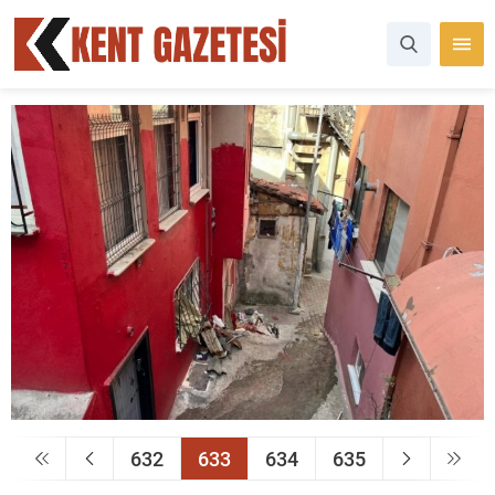
632
633
634
635