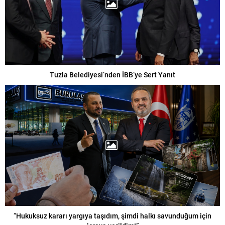
Tuzla Belediyesi’nden İBB’ye Sert Yanıt
“Hukuksuz kararı yargıya taşıdım, şimdi halkı savunduğum için