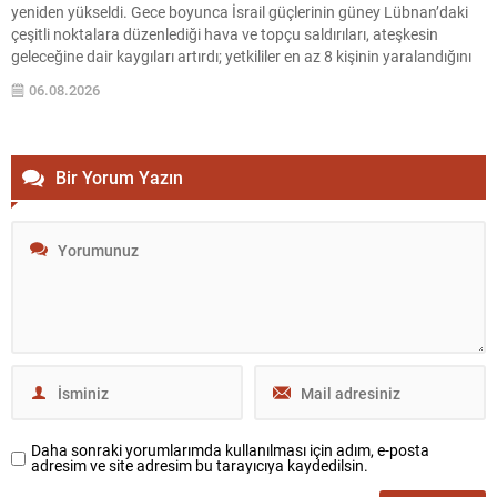
yeniden yükseldi. Gece boyunca İsrail güçlerinin güney Lübnan’daki
çeşitli noktalara düzenlediği hava ve topçu saldırıları, ateşkesin
geleceğine dair kaygıları artırdı; yetkililer en az 8 kişinin yaralandığını
bildirdi. Sur kentine yakın Burc Şimali Mahallesi, insansız hava araçları
06.08.2026
tarafından üst üste üç kez...
Bir Yorum Yazın
Daha sonraki yorumlarımda kullanılması için adım, e-posta
adresim ve site adresim bu tarayıcıya kaydedilsin.