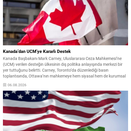
Kanada’dan UCM’ye Kararlı Destek
Kanada Başbakanı Mark Carney, Uluslararası Ceza Mahkemesi’ne
(UCM) verilen desteğin ülkesinin dış politika anlayışında merkezi bir
yer tuttuğunu belirtti. Carney, Toronto’da düzenlediği basın
toplantısında, Ottawa’nın mahkemeye hem siyasal hem de kurumsal
düzeyde katkı sağlamaya devam edeceğini söyledi. Carney, küresel
06.08.2026
arenadaki gerilimlerin artmasıyla birlikte UCM’nin sorumluluklarının
büyüdüğünü ifade etti ve uluslararası...