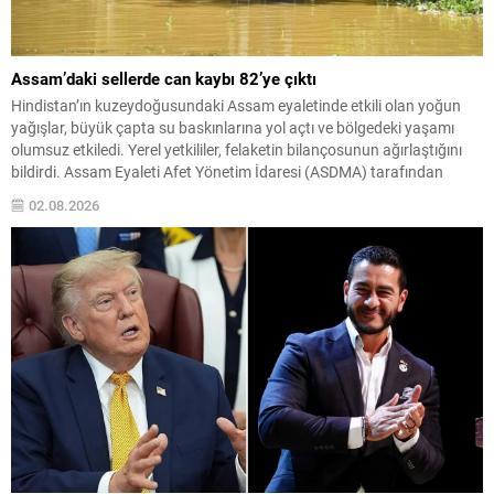
Assam’daki sellerde can kaybı 82’ye çıktı
Hindistan’ın kuzeydoğusundaki Assam eyaletinde etkili olan yoğun
yağışlar, büyük çapta su baskınlarına yol açtı ve bölgedeki yaşamı
olumsuz etkiledi. Yerel yetkililer, felaketin bilançosunun ağırlaştığını
bildirdi. Assam Eyaleti Afet Yönetim İdaresi (ASDMA) tarafından
yapılan açıklamaya göre, sellere bağlı can kaybı sayısı 82’ye yükseldi.
02.08.2026
Hasar gören bölgelerde kurtarma ve yardım çalışmaları yoğun...