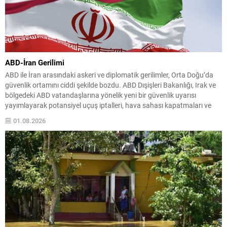
ABD-İran Gerilimi
ABD ile İran arasındaki askeri ve diplomatik gerilimler, Orta Doğu’da
güvenlik ortamını ciddi şekilde bozdu. ABD Dışişleri Bakanlığı, Irak ve
bölgedeki ABD vatandaşlarına yönelik yeni bir güvenlik uyarısı
yayımlayarak potansiyel uçuş iptalleri, hava sahası kapatmaları ve
seyahat aksaklıklarına karşı hazırlıklı olmalarını istedi. Yetkililer,
01.08.2026
vatandaşlardan yerel makamların talimatlarına uymalarını, güncel
yerel...