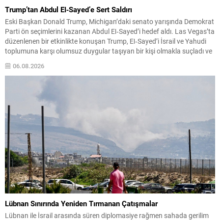
Trump’tan Abdul El‑Sayed’e Sert Saldırı
Eski Başkan Donald Trump, Michigan’daki senato yarışında Demokrat
Parti ön seçimlerini kazanan Abdul El‑Sayed’i hedef aldı. Las Vegas’ta
düzenlenen bir etkinlikte konuşan Trump, El‑Sayed’i İsrail ve Yahudi
toplumuna karşı olumsuz duygular taşıyan bir kişi olmakla suçladı ve
onu “komünist” olarak nitelendirdi. Trump, konuşmasında El‑Sayed’in
06.08.2026
“Yahudilerden nefret ettiğini” öne sürerek, bu...
Lübnan Sınırında Yeniden Tırmanan Çatışmalar
Lübnan ile İsrail arasında süren diplomasiye rağmen sahada gerilim