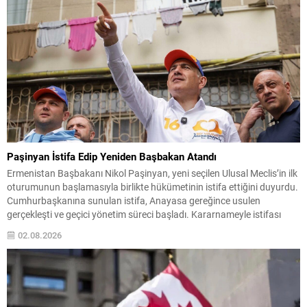
Paşinyan İstifa Edip Yeniden Başbakan Atandı
Ermenistan Başbakanı Nikol Paşinyan, yeni seçilen Ulusal Meclis’in ilk
oturumunun başlamasıyla birlikte hükümetinin istifa ettiğini duyurdu.
Cumhurbaşkanına sunulan istifa, Anayasa gereğince usulen
gerçekleşti ve geçici yönetim süreci başladı. Kararnameyle istifası
kabul edilen hükümet, yeni atama yapılana dek görevlerine devam
02.08.2026
edecek. Aynı gün yayımlanan ikinci kararnameyle ise Paşinyan
resmen tekrar başbakan...