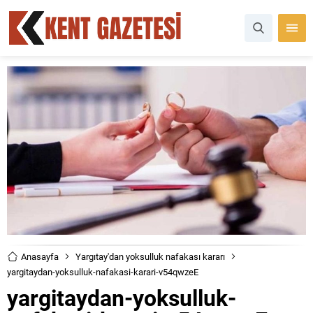
Anasayfa
Yargıtay'dan yoksulluk nafakası kararı
yargitaydan-yoksulluk-nafakasi-karari-v54qwzeE
yargitaydan-yoksulluk-