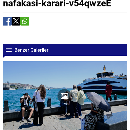
nafakasi-karari-v54qwzeE
Benzer Galeriler