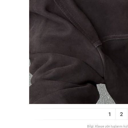
1
2
Bilgi: Klavye yön tuşlarını ku