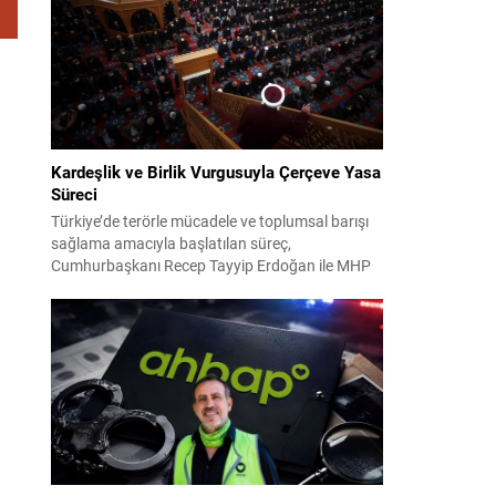
38. Olağan Kurultayı sürecine ilişkin iddiaları
kapsıyor. Daha önce Antalya ve İstanbul...
Kardeşlik ve Birlik Vurgusuyla Çerçeve Yasa
Süreci
Türkiye’de terörle mücadele ve toplumsal barışı
sağlama amacıyla başlatılan süreç,
Cumhurbaşkanı Recep Tayyip Erdoğan ile MHP
Lideri Devlet Bahçeli’nin ortak girişimleriyle yeni
bir döneme girdi. Yaklaşık iki yıldır devam eden
çalışmaların ardından şimdi sürecin yasal zemini,
12 maddelik bir çerçeve yasa ile şekillendiriliyor.
Bugün komisyonda görüşülecek olan bu yasa
taslağı,...