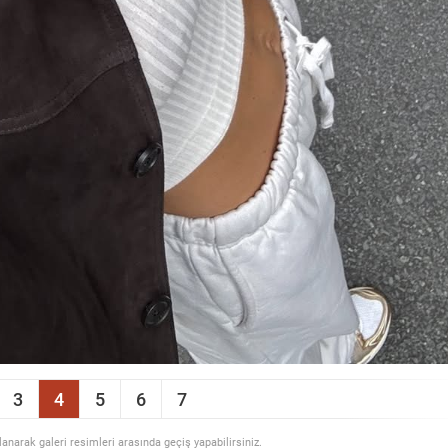
3
4
5
6
7
llanarak galeri resimleri arasında geçiş yapabilirsiniz.