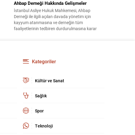
Ahbap Derneği Hakkında Gelişmeler
İstanbul Asliye Hukuk Mahkemesi, Ahbap
Derneği ile ilgili açılan davada yönetim için
kayyum atanmasına ve derneğin tüm
faaliyetlerinin tedbiren durdurulmasına karar
verdi. Daha önce mali denetim amaçlı kayyum
kararı verilmiş olup son adım doğrudan yönetime
ilişkin bir tedbir niteliği taşıyor. İstanbul Emniyet
Müdürlüğü Mali Suçlarla Mücadele Şube
Müdürlüğü ve İstanbul...
Kategoriler
Kültür ve Sanat
Sağlık
Spor
Teknoloji