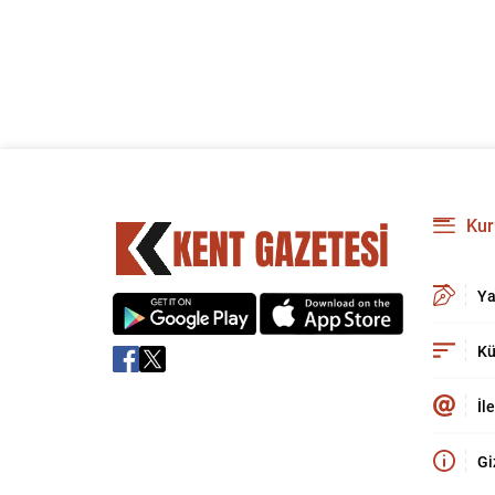
Kur
Ya
Kü
İl
Gi