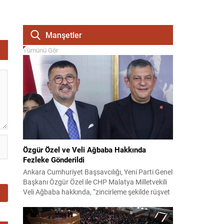
Manşetler
Tümünü Gör
Özgür Özel ve Veli Ağbaba Hakkında
Fezleke Gönderildi
Ankara Cumhuriyet Başsavcılığı, Yeni Parti Genel
Başkanı Özgür Özel ile CHP Malatya Milletvekili
Veli Ağbaba hakkında, “zincirleme şekilde rüşvet
almak” suçlamasıyla düzenlenen fezlekeleri
Adalet Bakanlığı’na sevk etti. Fezlekeler, 31 Mart
2024 yerel seçimleri ve 4-5 Kasım 2023’teki CHP