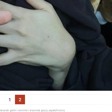
1
2
llanarak galeri resimleri arasında geçiş yapabilirsiniz.