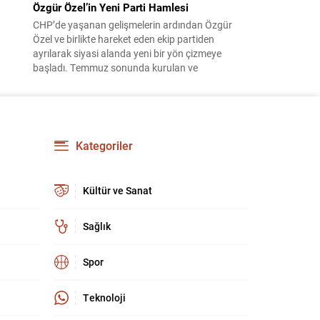
Özgür Özel’in Yeni Parti Hamlesi
CHP’de yaşanan gelişmelerin ardından Özgür
Özel ve birlikte hareket eden ekip partiden
ayrılarak siyasi alanda yeni bir yön çizmeye
başladı. Temmuz sonunda kurulan ve
kamuoyunda “Yeni Parti” olarak anılan oluşum,
kısa sürede muhalif medyanın gündemine girdi.
Kuruluşun hemen ardından bazı anket sonuçları
kamuoyuna yansıyınca, partinin tabanda karşılık
bulduğu iddiaları gündemi...
Kategoriler
Kültür ve Sanat
Sağlık
Spor
Teknoloji