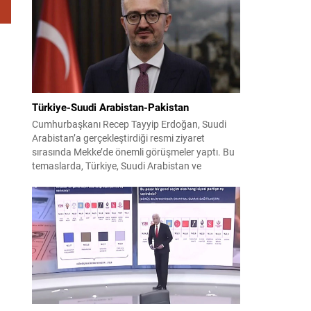
faaliyetleri gerçekleştirdi. Faaliyetler esnasında
bin 315 biçerdöver ve balya...
Türkiye-Suudi Arabistan-Pakistan
Cumhurbaşkanı Recep Tayyip Erdoğan, Suudi
Arabistan’a gerçekleştirdiği resmi ziyaret
sırasında Mekke’de önemli görüşmeler yaptı. Bu
temaslarda, Türkiye, Suudi Arabistan ve
Pakistan arasında savunma alanında yeni bir iş
birliği çerçevesi oluşturuldu. Ziyaretin en somut
çıktısı, üç ülkenin imza attığı Mekke Ortak
Savunma Anlaşması oldu. Anlaşma; ortak
güvenlik yaklaşımıyla bölgesel barış, istikrar...