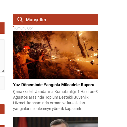
Manşetler
Tümünü Gör
Yaz Döneminde Yangınla Mücadele Raporu
Çanakkale İl Jandarma Komutanlığı, 1 Haziran-3
Ağustos arasında Toplum Destekli Güvenlik
Hizmeti kapsamında orman ve kırsal alan
yangınlarını önlemeye yönelik kapsamlı
bilgilendirme çalışmaları yürüttü. On iki ilçede
görev yapan 178 tim ve 742 personel, sahada
aktif olarak halkı bilinçlendirdi ve denetim