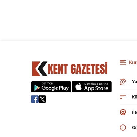
Kur
Ya
Kü
İl
Gi