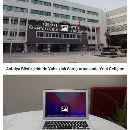
Antalya Büyükşehir’de Yolsuzluk Soruşturmasında Yeni Gelişme