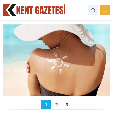
1
2
3