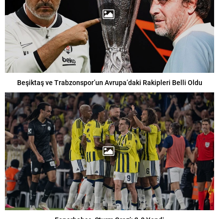
Beşiktaş ve Trabzonspor’un Avrupa’daki Rakipleri Belli Oldu