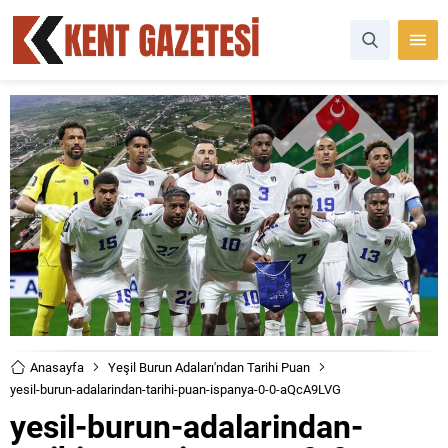
Anasayfa
Yeşil Burun Adaları'ndan Tarihi Puan
yesil-burun-adalarindan-tarihi-puan-ispanya-0-0-aQcA9LVG
yesil-burun-adalarindan-