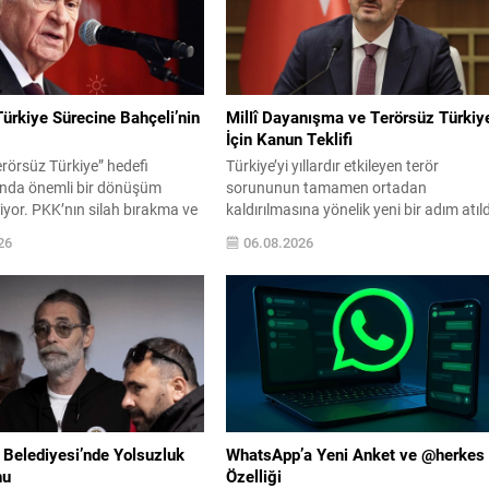
ürkiye Sürecine Bahçeli’nin
Millî Dayanışma ve Terörsüz Türkiy
İçin Kanun Teklifi
erörsüz Türkiye” hedefi
Türkiye’yi yıllardır etkileyen terör
nda önemli bir dönüşüm
sorununun tamamen ortadan
iyor. PKK’nın silah bırakma ve
kaldırılmasına yönelik yeni bir adım atıld
shetme yönündeki adımlarının
TBMM Başkanlığına sunulan çerçeve
26
06.08.2026
ukuki düzenlemeler ve siyaset
yasa tasarısı, toplumun bütünleşmesin
yürütülen çalışmalar sürecin
amaçlayan düzenlemeleri içeriyor. Tekli
oluşturuyor. TBMM
yaklaşık 360 milletvekilinin imzasıyla
ın siyasi partilerle
teslim edildi ve İletişim Başkanı
 temaslar ve hazırlanan
Burhanettin Duran tarafından
 süreç kritik bir aşamaya
kamuoyuna duyuruldu. Meclise Sunula
 MHP Genel Başkanı Devlet
Teklifin Önemi Burhanettin Duran, teklif
 Cumhurbaşkanı’nın...
Millî Dayanışma ve Toplumsal...
 Belediyesi’nde Yolsuzluk
WhatsApp’a Yeni Anket ve @herkes
nu
Özelliği