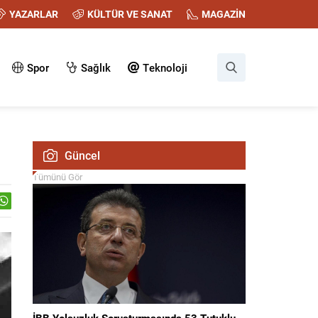
YAZARLAR
KÜLTÜR VE SANAT
MAGAZİN
Spor
Sağlık
Teknoloji
Güncel
Tümünü Gör
İBB Yolsuzluk Soruşturmasında 53 Tutuklu