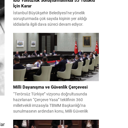
İçin Karar
İstanbul Büyükşehir Belediyesi’ne yönelik
soruşturmada çok sayıda kişinin yer aldığı
iddialarla ilgili dava süreci devam ediyor.
Mahkeme, savcının görüşünü aldıktan sonra
sanıkların tutukluluk hallerini ayrı ayrı
değerlendirdi. İnceleme sonucunda, aralarında
Ekrem İmamoğlu’nun da bulunduğu 53 tutuklu
hakkında tutukluluk hallerinin sürdürülmesine
karar verildi. İddialar ve değerlendirilen talepler
Soruşturma kapsamında sanıklara yöneltilen...
Milli Dayanışma ve Güvenlik Çerçevesi
“Terörsüz Türkiye” vizyonu doğrultusunda
hazırlanan “Çerçeve Yasa” teklifinin 360
milletvekili imzasıyla TBMM Başkanlığı’na
sunulmasının ardından konu, Milli Güvenlik
Kurulu (MGK) toplantısında ele alınmıştır.
Toplantı sonrası yayımlanan sekiz maddelik
lar