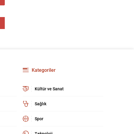
kültür ve sanat camiasında derin üzüntü yarattı.
Kaybettiklerimizin anısına, yaşamları boyunca
üretip bıraktıkları eserler ve katkılar yeniden
hatırlanıyor; sanat dünyasının hafızasında
kalıcı...
Kategoriler
Kültür ve Sanat
Sağlık
Spor
Teknoloji