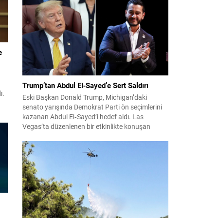
konuları detaylı şekilde ele alındı. Taraflar, komşu
ülkelerle ilişkilerin güçlendirilmesinin gerekliliği
üzerinde mutabık kaldı; ayrıca Suriye-Lübnan
ilişkilerine...
e
Trump’tan Abdul El‑Sayed’e Sert Saldırı
ı.
Eski Başkan Donald Trump, Michigan’daki
senato yarışında Demokrat Parti ön seçimlerini
i
kazanan Abdul El‑Sayed’i hedef aldı. Las
f,
Vegas’ta düzenlenen bir etkinlikte konuşan
Trump, El‑Sayed’i İsrail ve Yahudi toplumuna
karşı olumsuz duygular taşıyan bir kişi olmakla
suçladı ve onu “komünist” olarak nitelendirdi.
n
Trump, konuşmasında El‑Sayed’in “Yahudilerden
in
nefret ettiğini” öne sürerek, bu...