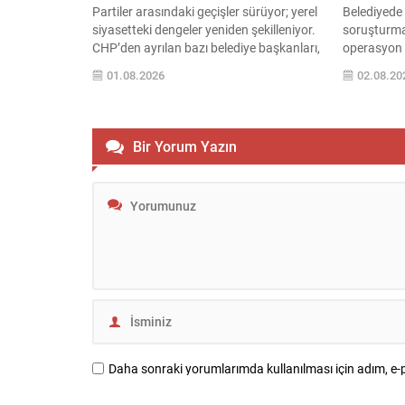
Partiler arasındaki geçişler sürüyor; yerel
Belediyede 
siyasetteki dengeler yeniden şekilleniyor.
soruşturmas
CHP’den ayrılan bazı belediye başkanları,
operasyon 
yeni adres olarak AK Parti’yi tercih etti.
sabahı düz
01.08.2026
02.08.20
Bugün Haliç Kongre Merkezi’nde
aralarında 
gerçekleşen törenle, üç belediye başkanı
bulunduğu ç
AK Parti’ye katılımını ilan etti ve partinin
ve soruştu
İstanbul teşkilatıyla buluştu. Katılımlar ve
yansımaya 
Bir Yorum Yazın
tören detayları CHP’den ayrılarak AK
kapsamında
Parti’ye geçen isimler:...
42’sinin be
firma yetkil
alınanlar a
Başkanı...
Daha sonraki yorumlarımda kullanılması için adım, e-p