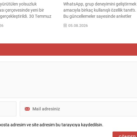
yürütülen yolsuzluk
WhatsApp, grup deneyimini geliştirmek
ı çerçevesinde yeni bir
amacıyla birkaç kullanışlı özellik tanıttı.
gerçekleştirildi. 30 Temmuz
Bu güncellemeler sayesinde anketler
enlenen operasyonda,
daha esnek hale geliyor; ayrıca kalabalı
26
05.08.2026
belediye başkanının da
gruplarda herkesin dikkatini anında
ok sayıda kişi gözaltına alındı
çekmek kolaylaşıyor. Platforma eklene
rma ayrıntıları kamuoyuna
yenilikler, grup içi organizasyonları ve
başladı. Soruşturma
duyuruları yönetmeyi daha pratik bir hâ
 toplam 55 şüpheliden
getiriyor. Aşağıda öne çıkan değişiklikle
lediye personeli, 13’ünün ise
ve kullanım notları özetlenmiştir.
isi olduğu bildirildi. Gözaltına
Anketlerde esneklik ve...
rasında Etimesgut Belediye
osta adresim ve site adresim bu tarayıcıya kaydedilsin.