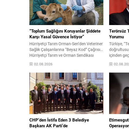
“Toplum Sağlığını Koruyanlar Şiddete
Terörsüz T
Karşı Yasal Güvence İstiyor”
Yorumu
Hürriyetçi Tarım Orman-Sen’den Veteriner
Türkiye, “T
Sağlık Çalışanlarına “Beyaz Kod” Çağrısı…
doğrultusu
Hürriyetçi Tarım ve Orman Sendikası
içinden geç
(Hürriyetçi Tarım Orman-Sen), veteriner
kendini fe
02.08.2026
02.08.20
hekimler ile veteriner sağlık teknikerleri ve
ardından h
teknisyenlerine yönelik artan şiddet
kurumunda 
olaylarına dikkat çekerek, sağlık
gündemini 
çalışanlarına uygulanan “Beyaz Kod”
Başkanlığı’n
sisteminin veteriner sağlık çalışanlarını da
sürdürdüğü
kapsaması amacıyla kanun teklifi
taslaklarla
hazırladıklarını açıkladı. Sendika,
gelmişken;
Çorum’da görev...
Bahçeli ile
CHP’den İstifa Eden 3 Belediye
Etimesgut
Başkanı AK Parti’de
Operasyo