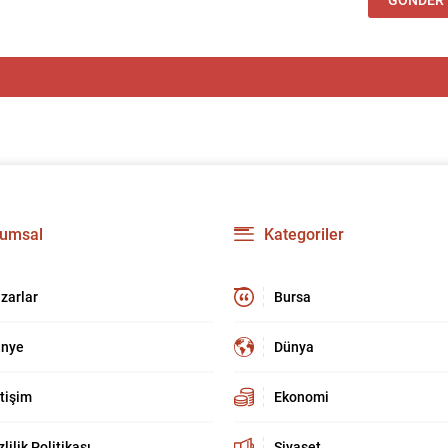
umsal
Kategoriler
zarlar
Bursa
nye
Dünya
etişim
Ekonomi
zlilik Politikası
Siyaset