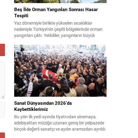
Beş İlde Orman Yangınları Sonrası Hasar
Tespiti
k
Yaz dönemiyle birlikte yükselen sıcaklıklar
nedeniyle Türkiye’nin çeşitli bölgelerinde orman
n
yangınları çıktı. Yetkililer, yangınların büyük
ölçüde kontrol altına alınmasına rağmen riskin
le
sürmesi nedeniyle vatandaşları dikkatli olmaya
r
çağırıyor. Çevre, Şehircilik ve İklim Değişikliği
Bakanı Murat Kurum, beş ilde yapılan hasar
tespitlerinin sonuçlarını paylaştı ve etkilenenlerin
yanında olunacağını vurguladı. Kayıtlar ve
tespit...
Sanat Dünyasından 2026’da
Kaybettiklerimiz
Bu yılın ilk yedi ayında tiyatrodan sinemaya,
edebiyattan müziğe uzanan geniş bir yelpazede
birçok değerli sanatçı ve aydın aramızdan ayrıldı.
Her biri kendi alanında iz bırakan isimlerin vefatı,