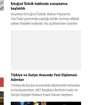
Ertuğrul Özkök hakkında soruşturma
başlatıldı
Gazeteci Ertuğrul Özkök, Bahar Feyzan’ın
YouTube yayınında yaptığı sözler sonrası dikkat
çeken ifadeler kullandı. Bu açıklamalar üzerine
İstanbul Cumhuriyet Başsavcılığı tarafından
Özkök hakkında ‘Cumhurbaşkanına hakaret’
suçundan re’sen soruşturma başlatıldı. Özkök,
hakkındaki soruşturma kapsamında
Çağlayan’daki İstanbul Adalet Sarayı’na giderek
savcılığa ifade verdi. İfadesinin ardından
adliyeden ayrıldığı bildirildi. Programdaki sözleri
ve savunması...
Türkiye ve Suriye Arasında Yeni Diplomasi
Adımları
Türkiye ile Suriye arasındaki diplomatik temaslar
ivme kazanırken, MİT Başkanı İbrahim Kalın ve
Suriye Dışişleri Bakanı Esad Hasan Şeybani
Ankara’da bir araya geldi. Görüşmede iki ülke
arasındaki iş birliği imkanları ve bölgesel istikrar