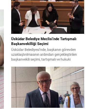
bildiri, ülke güvenliği ve bölgesel gelişmelere dair
değerlendirmeleri içermektedir. Yaklaşık 2 saat
15 dakika süren oturumun sonuç metninde;
terörle mücadele, bölgesel istikrar,...
Üsküdar Belediye Meclisi’nde Tartışmalı
Başkanvekilliği Seçimi
Üsküdar Belediyesi’nde, başkanın görevden
uzaklaştırılmasının ardından gerçekleştirilen
başkanvekili seçimi, tartışmalı ve hukuki
itirazlara konu olacak uygulamalarla gündeme
geldi. Yapılan oylamada usul ve gizlilikle ilgili
ciddi iddialar ortaya atıldı; bazı oyların geçersiz
sayılması ve meclis içindeki yönlendirmeler
kamuoyunda tepkilere yol açtı. Seçim sürecinde
yaşanan gelişmeler, parti grupları arasındaki
gerilimi artırdı. CHP’nin...