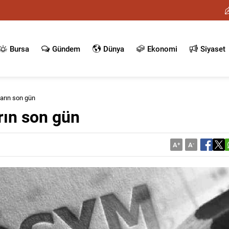
Bursa
Gündem
Dünya
Ekonomi
Siyaset
arın son gün
rın son gün
A
+
A
-