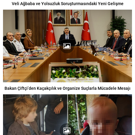
Veli Ağbaba ve Yolsuzluk Soruşturmasındaki Yeni Gelişme
Bakan Çiftçi’den Kaçakçılık ve Organize Suçlarla Mücadele Mesajı