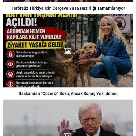
Terörsüz Türkiye İçin Çerçeve Yasa Hazırlığı Tamamlanıyor
Başkandan “Çözeriz” Sözü, Ancak Sonuç Yok İddiası