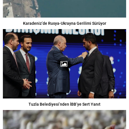
Karadeniz’de Rusya-Ukrayna Gerilimi Sürüyor
Tuzla Belediyesi’nden İBB’ye Sert Yanıt