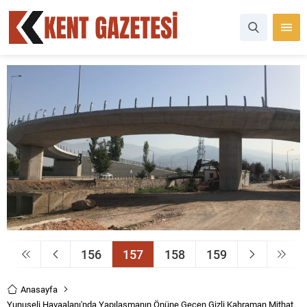
156
157
158
159
Anasayfa
Yunuseli Havaalanı'nda Yapılaşmanın Önüne Geçen Gizli Kahraman Mithat