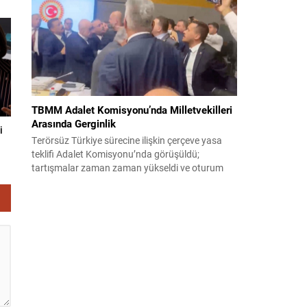
korsanlıkla suçladı. WAM ajansının aktardığı ilk
açıklamada, ADNOC’a ait bir geminin sabah
saatlerinde hedef alındığı belirtildi; ilerleyen
dakikalarda ise BAE...
TBMM Adalet Komisyonu’nda Milletvekilleri
Arasında Gerginlik
i
Terörsüz Türkiye sürecine ilişkin çerçeve yasa
teklifi Adalet Komisyonu’nda görüşüldü;
tartışmalar zaman zaman yükseldi ve oturum
kısa süreliğine kesintiye uğradı. Komisyon
çalışmalarında kimi milletvekilleri arasında sözlü
gerilim yaşandı, daha sonra fiziksel arbede çıktı.
Görüşme sırasında İyi Parti ile MHP milletvekilleri
arasında söz düellosu başladı; taraflar birbirlerini
sert ifadelerle eleştirdi. Tartışma...