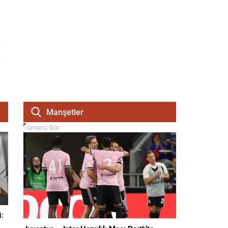
Manşetler
Tümünü Gör
i: