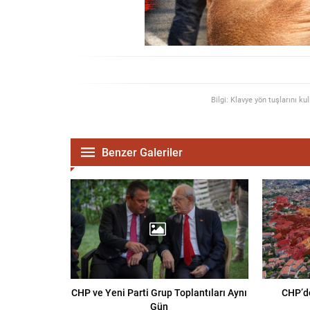
Bilgi: Klavye yön tuşlarını ku
Benzer Galeriler
CHP ve Yeni Parti Grup Toplantıları Aynı
CHP’d
Gün