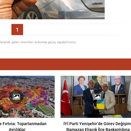
1
llanarak galeri resimleri arasında geçiş yapabilirsiniz.
e Fırtına: Toparlanmadan
İYİ Parti Yenişehir’de Görev Değişim
Ayrılıklar
Ramazan Eliaçık İlçe Başkanlığına