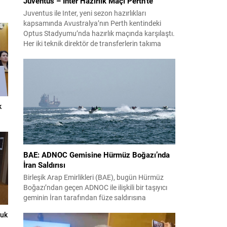
Juventus – Inter Hazırlık Maçı Perth’te
Juventus ile Inter, yeni sezon hazırlıkları
kapsamında Avustralya’nın Perth kentindeki
Optus Stadyumu’nda hazırlık maçında karşılaştı.
Her iki teknik direktör de transferlerin takıma
uyumunu ve oyuncuların fiziksel durumunu
değerlendirmek için bu mücadeleyi kritik bir
prova olarak kullandı. Karşılaşmada iki Türk
futbolcu sahada yer aldı: Juventus’ta Kenan
Yıldız ilk 11’de görev alırken,...
k
BAE: ADNOC Gemisine Hürmüz Boğazı’nda
İran Saldırısı
Birleşik Arap Emirlikleri (BAE), bugün Hürmüz
Boğazı’ndan geçen ADNOC ile ilişkili bir taşıyıcı
geminin İran tarafından füze saldırısına
uğradığını duyurdu. Yetkililer olayın kontrol altına
luk
alındığını bildirirken saldırıyı kınadı ve Tahran’ı