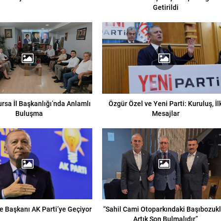
Getirildi
Bursa İl Başkanlığı’nda Anlamlı
Özgür Özel ve Yeni Parti: Kuruluş, İl
Buluşma
Mesajlar
e Başkanı AK Parti’ye Geçiyor
“Sahil Cami Otoparkındaki Başıbozuk
Artık Son Bulmalıdır”