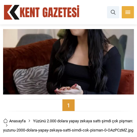
1
Anasayfa
Yüzünü 2.000 dolara yapay zekaya sattı şimdi çok pişman:
yuzunu-2000-dolara-yapay-zekaya-satti-simdi-cok-pisman-0-OAzPCzMZ.jpg