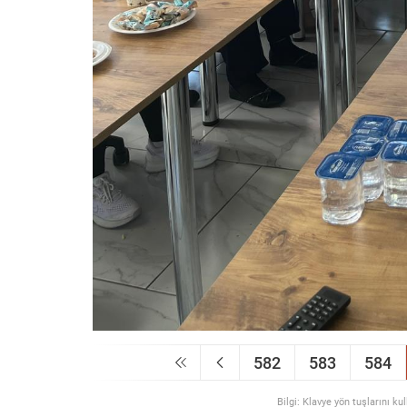
582
583
584
Bilgi: Klavye yön tuşlarını ku