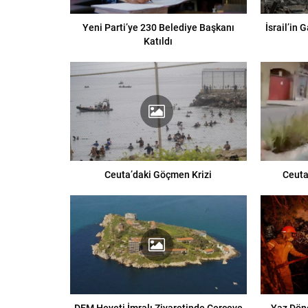
Yeni Parti’ye 230 Belediye Başkanı
İsrail’in 
Katıldı
Ceuta’daki Göçmen Krizi
Ceuta
DEM Heyeti İmralı Ziyaretinde Çerçeve
Yaz Dön