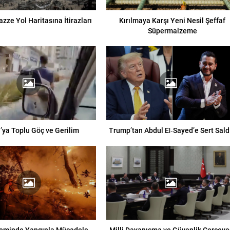
Gazze Yol Haritasına İtirazları
Kırılmaya Karşı Yeni Nesil Şeffaf
Süpermalzeme
’ya Toplu Göç ve Gerilim
Trump’tan Abdul El‑Sayed’e Sert Saldı
eminde Yangınla Mücadele
Milli Dayanışma ve Güvenlik Çerçeve