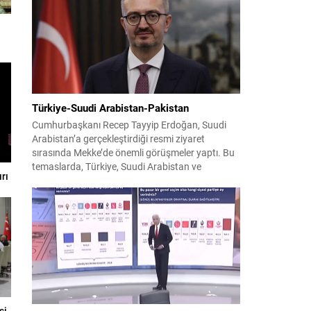
faaliyetleri gerçekleştirdi. Faaliyetler esnasında
bin 315 biçerdöver ve balya...
Türkiye-Suudi Arabistan-Pakistan
Cumhurbaşkanı Recep Tayyip Erdoğan, Suudi
Arabistan’a gerçekleştirdiği resmi ziyaret
sırasında Mekke’de önemli görüşmeler yaptı. Bu
temaslarda, Türkiye, Suudi Arabistan ve
rı
Pakistan arasında savunma alanında yeni bir iş
birliği çerçevesi oluşturuldu. Ziyaretin en somut
çıktısı, üç ülkenin imza attığı Mekke Ortak
Savunma Anlaşması oldu. Anlaşma; ortak
güvenlik yaklaşımıyla bölgesel barış, istikrar...
si