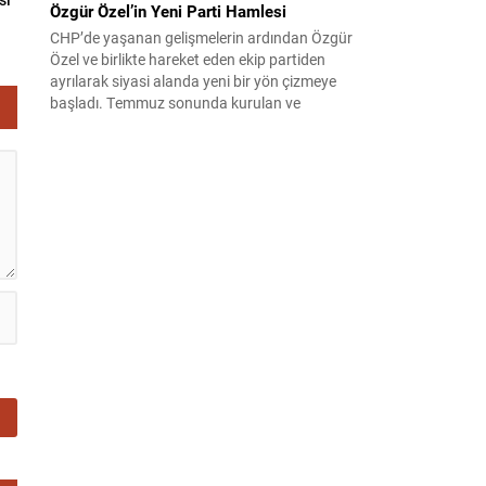
Özgür Özel’in Yeni Parti Hamlesi
CHP’de yaşanan gelişmelerin ardından Özgür
Özel ve birlikte hareket eden ekip partiden
ayrılarak siyasi alanda yeni bir yön çizmeye
başladı. Temmuz sonunda kurulan ve
kamuoyunda “Yeni Parti” olarak anılan oluşum,
kısa sürede muhalif medyanın gündemine girdi.
Kuruluşun hemen ardından bazı anket sonuçları
kamuoyuna yansıyınca, partinin tabanda karşılık
bulduğu iddiaları gündemi...