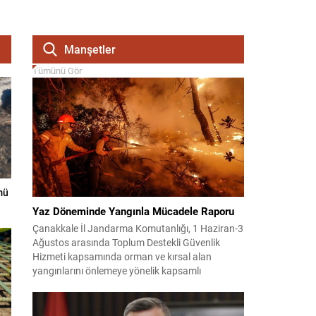
Manşetler
Tümünü Gör
mü
Yaz Döneminde Yangınla Mücadele Raporu
Çanakkale İl Jandarma Komutanlığı, 1 Haziran-3
Ağustos arasında Toplum Destekli Güvenlik
Hizmeti kapsamında orman ve kırsal alan
yangınlarını önlemeye yönelik kapsamlı
bilgilendirme çalışmaları yürüttü. On iki ilçede
görev yapan 178 tim ve 742 personel, sahada
aktif olarak halkı bilinçlendirdi ve denetim