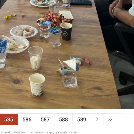
585
586
587
588
589
llanarak galeri resimleri arasında geçiş yapabilirsiniz.