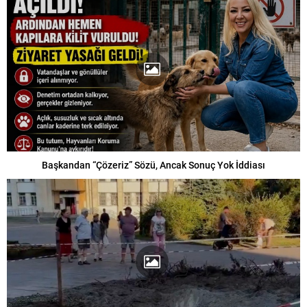
Başkandan “Çözeriz” Sözü, Ancak Sonuç Yok İddiası