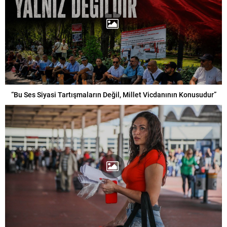
“Bu Ses Siyasi Tartışmaların Değil, Millet Vicdanının Konusudur”