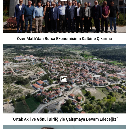
Özer Matlı’dan Bursa Ekonomisinin Kalbine Çıkarma
“Ortak Akıl ve Gönül Birliğiyle Çalışmaya Devam Edeceğiz”