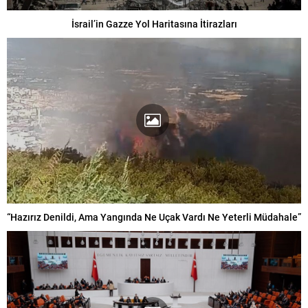
İsrail’in Gazze Yol Haritasına İtirazları
“Hazırız Denildi, Ama Yangında Ne Uçak Vardı Ne Yeterli Müdahale”