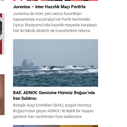
Juventus – Inter Hazırlık Maçı Perth’te
Juventus ile Inter, yeni sezon hazırlıkları
kapsamında Avustralya’nın Perth kentindeki
Optus Stadyumu’nda hazırlık maçında karşılaştı.
Her iki teknik direktör de transferlerin takıma
uyumunu ve oyuncuların fiziksel durumunu
değerlendirmek için bu mücadeleyi kritik bir
prova olarak kullandı. Karşılaşmada iki Türk
futbolcu sahada yer aldı: Juventus’ta Kenan
Yıldız ilk 11’de görev alırken,...
BAE: ADNOC Gemisine Hürmüz Boğazı’nda
İran Saldırısı
Birleşik Arap Emirlikleri (BAE), bugün Hürmüz
Boğazı’ndan geçen ADNOC ile ilişkili bir taşıyıcı
geminin İran tarafından füze saldırısına
uğradığını duyurdu. Yetkililer olayın kontrol altına