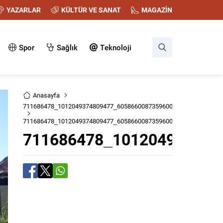
YAZARLAR
KÜLTÜR VE SANAT
MAGAZİN
Spor
Sağlık
Teknoloji
Anasayfa
711686478_1012049374809477_6058660087359600053_n
711686478_1012049374809477_6058660087359600053_n
711686478_101204937480