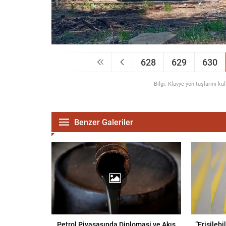
628
629
630
Bilgi: Klavye yön tuşlarını ku
Benzer Galeriler
Petrol Piyasasında Diplomasi ve Akış
“Erişilebi