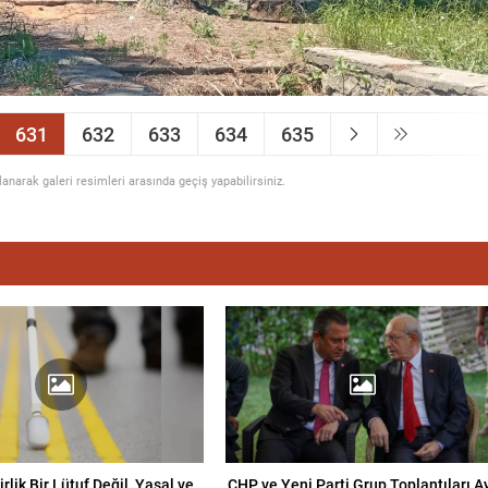
631
632
633
634
635
llanarak galeri resimleri arasında geçiş yapabilirsiniz.
lirlik Bir Lütuf Değil, Yasal ve
CHP ve Yeni Parti Grup Toplantıları A