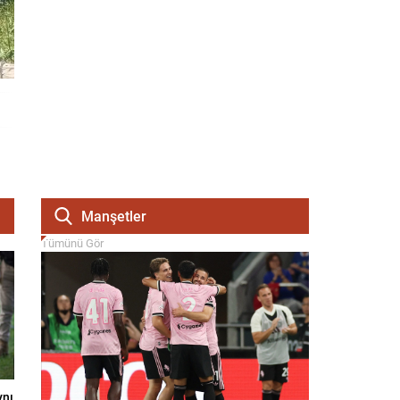
Manşetler
Tümünü Gör
ynı