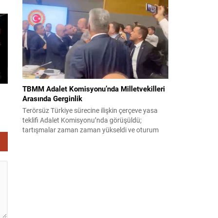
alındığını bildirirken saldırıyı kınadı ve Tahran’ı
korsanlıkla suçladı. WAM ajansının aktardığı ilk
açıklamada, ADNOC’a ait bir geminin sabah
saatlerinde hedef alındığı belirtildi; ilerleyen
dakikalarda ise BAE...
TBMM Adalet Komisyonu’nda Milletvekilleri
Arasında Gerginlik
Terörsüz Türkiye sürecine ilişkin çerçeve yasa
teklifi Adalet Komisyonu’nda görüşüldü;
tartışmalar zaman zaman yükseldi ve oturum
kısa süreliğine kesintiye uğradı. Komisyon
çalışmalarında kimi milletvekilleri arasında sözlü
gerilim yaşandı, daha sonra fiziksel arbede çıktı.
Görüşme sırasında İyi Parti ile MHP milletvekilleri
arasında söz düellosu başladı; taraflar birbirlerini
sert ifadelerle eleştirdi. Tartışma...