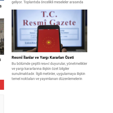
geliyor. Toplantıda öncelikli meseleler arasında
ş
terörle mücadele ve sahadaki son gelişmeler yer
alıyor. Meclis’e sunulan Terörsüz Türkiye Kanun
Teklifi çerçevesinde, örgütün silah bırakma
sürecinin mevcut durumu ve istihbarat raporları
detaylı şekilde değerlendirilecek. Ayrıca,
yürütülen operasyonlar ve koordinasyon
mekanizmaları masada olacak....
Resmî İlanlar ve Yargı Kararları Özeti
i
Bu bölümde çeşitli resmî duyurular, yönetmelikler
ve yargı kararlarına ilişkin özet bilgiler
sunulmaktadır. İlgili metinler, uygulamaya ilişkin
temel noktaları ve yayımlanan düzenlemelerin
kısa açıklamalarını içerir. Aşağıdaki içerik, farklı
kategorilerdeki kararların ve ilânların kolay
okunur biçimde düzenlenmiş hâlidir. Önemli
başlıklar kalın ve altı çizili şekilde vurgulanmıştır;
böylece dikkat çeken maddeler çabuk...