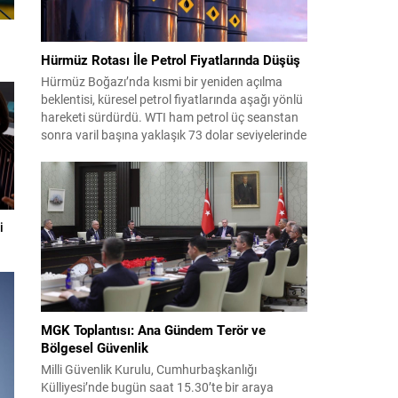
Hürmüz Rotası İle Petrol Fiyatlarında Düşüş
Hürmüz Boğazı’nda kısmi bir yeniden açılma
beklentisi, küresel petrol fiyatlarında aşağı yönlü
hareketi sürdürdü. WTI ham petrol üç seanstan
sonra varil başına yaklaşık 73 dolar seviyelerinde
işlem görürken, Türkiye piyasalarının takip ettiği
Brent petrol ise yaklaşık 78 dolar civarındaydı.
İran ile Umman arasında varılan ve Hürmüz
üzerinden alternatif bir nakliye...
i
MGK Toplantısı: Ana Gündem Terör ve
Bölgesel Güvenlik
Milli Güvenlik Kurulu, Cumhurbaşkanlığı
Külliyesi’nde bugün saat 15.30’te bir araya