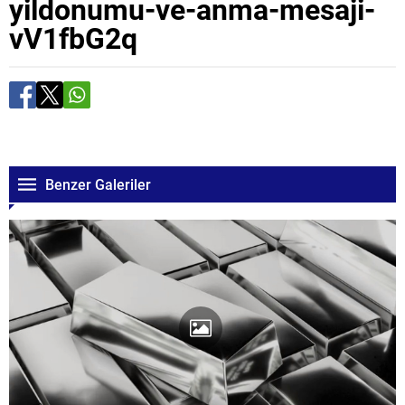
yildonumu-ve-anma-mesaji-
vV1fbG2q
Benzer Galeriler