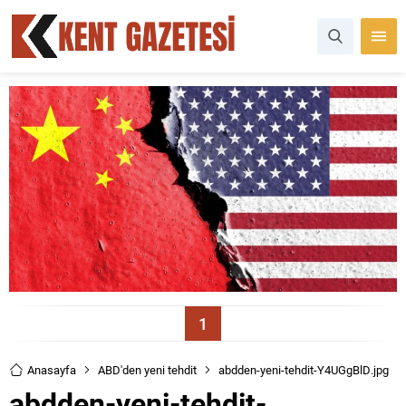
1
Anasayfa
ABD'den yeni tehdit
abdden-yeni-tehdit-Y4UGgBlD.jpg
abdden-yeni-tehdit-