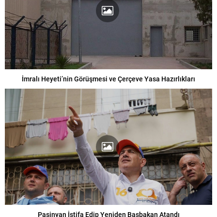
İmralı Heyeti’nin Görüşmesi ve Çerçeve Yasa Hazırlıkları
Paşinyan İstifa Edip Yeniden Başbakan Atandı